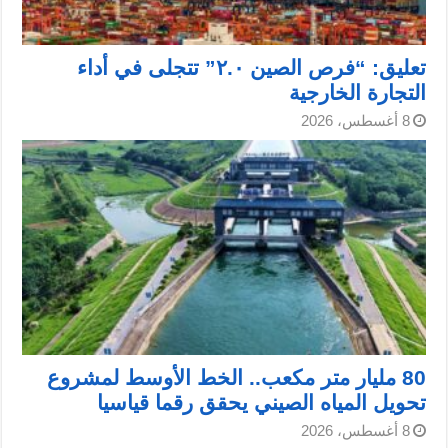
تعليق: “فرص الصين ٢.٠” تتجلى في أداء
التجارة الخارجية
8 أغسطس، 2026
80 مليار متر مكعب.. الخط الأوسط لمشروع
تحويل المياه الصيني يحقق رقما قياسيا
8 أغسطس، 2026