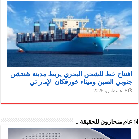
افتتاح خط للشحن البحري يربط مدينة شنتشن
جنوبي الصين وميناء خورفكان الإماراتي
8 أغسطس، 2026
14 عام منحازون للحقيقة …