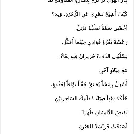
كَيْفَ أُشِيْحُ نَظَرِي عَنِ الزُّمُرُدِ، وَلِمَ؟
أَخْشَى صَمْتَاً نَطْقُهُ قَاتِلٌ.
رَعْشَةٌ تَغْزُوُ فُؤادِيِ حِيْنَماَ أُفَكِّرُ،
يَسْلُبُنِي الدِّفءَ حُزيرانٌ فِيهِ لِقَاءٌ،
مَعَ مِيْلادٍ آخَرٍ.
أُسْدِلُ رِمْشَاً يُعَانقُ جُفْنَاً تَوَّاقاً لِغَفْوَةٍ،
حُلْكَةٌ فِيْهاَ ضِيَاءُ مُقلَتيكَ السَّاحِرَتَيْنِ،
تُفِيضُ الدَّامِيَتَانِ طُهْرَا.ً
أصْبَحْتُ فَرِيْسَةً للحَيْرَةِ،