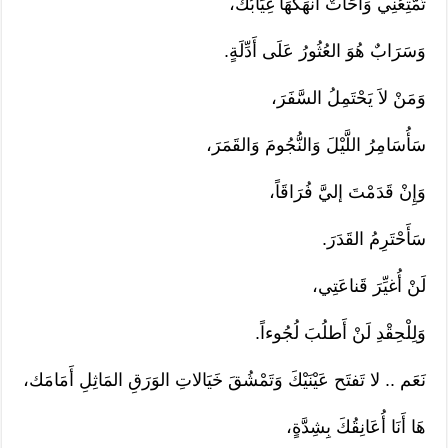
تُمَّتِعُنِي وَاحَاتٌ أَنْهَكَهَا غِيَابُكَ،
وَسَرَابٌ هُوَ العُثُورُ عَلَى أَدِّلَةٍ.
وَمَنْ لاَ يَحْتَمِلُ السَّفَرَ،
سَأُسَامِرُ اللَّيْلَ وَالنُّجُومَ وَالقَمَرَ،
وَإِنْ قَدَمْتَ إليَّ فُرَاقَاً،
سَأَحْتَرِمُ القَدَرَ.
لَنْ أُغيِّرَ قَناعَتِي،
وَلِلْحِقْدِ لَنْ أَطلُبَ لُجُوءاً.
نَعَم .. لا تَفتَح عَيْنَيْكَ وَتَمْشُقَ خَيَالاتِ الوَرَقِ المَاثِلِ أَمَامَك،
هَا أَنَا أُعَانِقُكَ بِشِدَّةٍ،