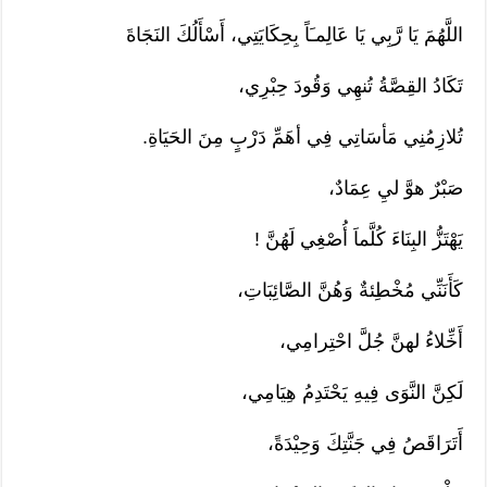
اللَّهُمَ يَا رَّبِي يَا عَالِمـَاً بِحِكَايَتِي، أَسْأَلُكَ النَجَاةَ
تَكَادُ القِصَّةُ تُنهِي وَقُودَ حِبْرِي،
تُلازِمُنِي مَأسَاتِي فِي أهَمِّ دَرْبٍ مِنَ الحَيَاةِ.
صَبْرٌ هوَّ ليِ عِمَادٌ،
يَهْتَزُّ البِنَاءَ كُلَّماَ أُصْغِي لَهُنَّ !
كَأَنَنِّي مُخْطِئةٌ وَهُنَّ الصَّائِبَاتِ،
أَخِّلاءُ لهنَّ جُلَّ احْتِرامِي،
لَكِنَّ النَّوَى فِيهِ يَحْتَدِمُ هِيَامِي،
أَتَرَاقَصُ فِي جَنَّتِكَ وَحِيْدَةً،