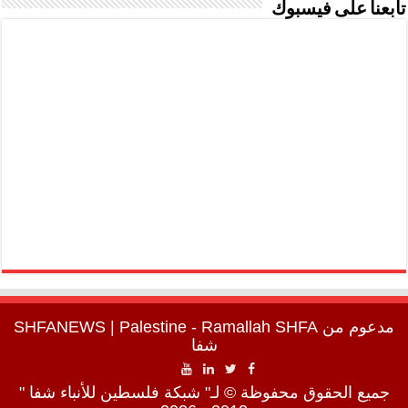
تابعنا على فيسبوك
مدعوم من
SHFA
| Palestine - Ramallah
SHFANEWS
شفا
جميع الحقوق محفوظة © لـ" شبكة فلسطين للأنباء شفا "