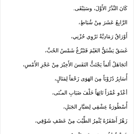
كَانَ النَّذْرُ الأَوَّلَ، وسَيَبْقَى.
الرَّابِعُ عَشَرَ مِنْ شُبَاطٍ،
أَوْرَاقٌ رَمَادِيَّةٌ تَرْوِي حُزْنِي،
غَسَقٌ يَشْتَقُّ الغَيْمَ فَتَبْزُغُ شَمْسُ الحُبِّ،
أتَجَاهَلُ أَلماً يَجْتَثُّ النَفَسَ الأَخِيْرَ مِنْ عَجْزِ الأَمْسِ،
أُسَايِرُ دُرُوْبَاً مِنَ الهَوَى زَحْفاً لِمَنَالٍ،
أعْدُو عُمْرَاً تَائِهَاً خَلْفَ ضَبَابِ المـُنَى،
أُسْطُورَةُ عِشْقِي لِصَبَّارِ الجَبَلِ،
زَهْرٌ أَصْفَرُهُ يُثْمِرُ الطِّيْبَ مِنْ عَصْفِ شَوْقِي،