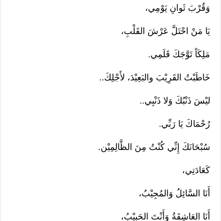
وَقُرْبَ ثَوانِ يَوْمِي،
يَا مَنْ احْتَلَّ عَرْشَ القَلْبِ،
مَلِكَاً تَوَّجَكَ قَلَمِي.
خَاطَبْتُ القَرِيْبَ والبَعِيْدَ، لأَجْلِكَ..
ليْسَ ذَنْبُكَ وَلا ذَنْبِي..
رُحْمَاكَ يَا رَبِّي.
سُبْحَانَكَ إِنِّي كُنْتُ مِنَ الظَّالِمِيْن.
كَعَادَتِي،
أَنَا السَّائِلُ وَالمُجِيْبُ،
أَنَا العَاشِقَةُ وَأَنْتَ الحَبِيْبُ،