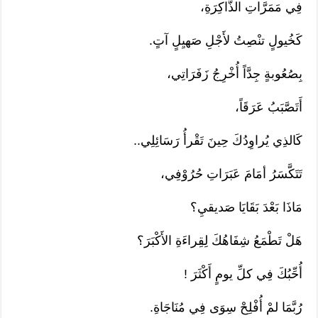
فِي مَمَرَّاتِ الذَّاكِرَةِ،
كَخُيولٍ تنْصِتُ لأَجْلِ صَهيِلٍ آتٍ.
بِصُعُوبةٍ جِدَّاً أُخْرِجُ زَفَرَاتِي،
أَتَصَّبَبُ عَرَقَاً،
كَالذِي يُراوِدُكَ حِينَ تَقْرأُ رَسَائِلِي..
تَتَكَّسَرُ أمَامَ عَبَرَاتِ حُرُوْفِي،
مَاذَا بَعْدَ بَقَايَا صَديقيِ؟
هَلْ تَطْمَعُ شِفَاهُكَ لِقِراءَةِ الأَكْبَرَ؟
أُحِّبُكَ فِي كلِّ يومٍ أَكْثَرَ !
رُبَّمَا لمْ أُفْلِحْ سِوَى فِي مُنَاجَاةِ.