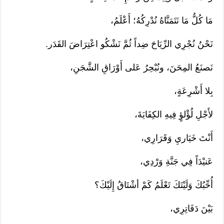
مَا كُلُّ مَا نَتَمَنَّاهُ نُدْرِكُهُ؛ أَعْلَمُ،
نَحْنُ نُجْرِي الرِّيَاحَ ضِداً ثُمَّ نَشْكُو اعْتِرَاضَ القَدَر.
نَصنَعُ المِحَنَ، ونُبْحِرُ عَلى أَوْرَاقِ الشَّجَنِ،
بِلا أَشْرِعَةٍ،
لأَجْلِ لُؤْلؤٍ فِيهِ الكِفَايَةَ،
أَنْتَ خَيَاريِ وَقَرَارِي،
عَنيْدَاً فِي جَنَّةِ وَرْدِي،
أُحِّبُكَ وَلَيْتَكَ تَعْلَمُ كَمْ أشْتَاقُ إِلَيْكَ؟
بَيْنَ دَفَاتِرِي،