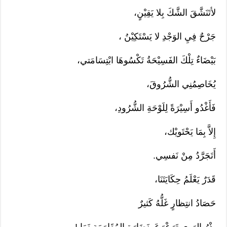
لأتَنَشَّقَ الشَّكَ بِلا يَقِيْنٍ،
جَرْحٌ فِيِ الوَجْدِ لا يَسْتَكِيْنُ ،
بَيْضَاءٌ تِلْكَ الفَسِيْحَةُ تَكْسُوهَا ابْتِسَامَتي،
يُخَاصِمُنِي الشُّرُوقَ،
فَأَغْدُو أَسِيْرَةً لِلَوْحَةِ الشُّرُودِ،
إِلاَّ بِمَا يَحْتَويْك،
أَتَجَرَّدُ مِنْ نَفسِي.
قَدَرٌ يَعْلَمُ حِكَايَتَنَا،
حَصَادُ انتِظارٍ غَلُّهُ كَثيرٌ
بِذْرُ الهَوى تَرَعْرَعَ بِنَضَارَةِ المُقَاوَمَةِ نَمَا !