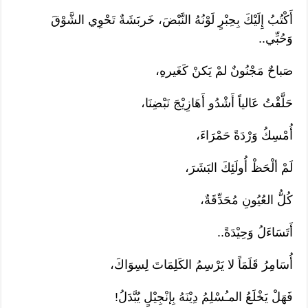
أَكْتُبُ إِلَيْكَ بِحِبْرٍ لَوْنُهُ النَّبْضَ، خَربَشَةٌ تَحْوِي الشَّوْقَ
وَحُبِّي..
صَباحٌ مَجْنُونٌ لمْ يَكنْ كَغَيرهِ،
حَلَّقْتُ عَالياً أَشْدُو أَهَازِيْجَ نَبْضِنَا،
أُمْسِكُ وَرْدَةً حَمْرَاءَ،
لَمْ ألْحَظْ أُولَئِكَ البَشَرَ،
كُلُّ العُيُونِ مُحَدِّقَةٌ،
أَتَسَاءَلُ وَحِيْدَةً..
أُسَامِرُ قَلَمَاً لا يَرْسِمُ الكَلِمَاتَ لِسِوَاكَ،
فَهَلْ يَخْلَعُ المـُسْلِمُ دِيْنَهُ بِإنْجِيْلٍ يُبَّدَلُ!