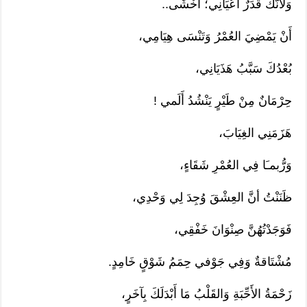
وَلأَنَّكَ قَدَرٌ أَعْيَانِي؛ أَخْشَى..
أَنْ يَمْضِيَ العُمْرُ وَتَنْسَى هِيَامِي،
بُعْدُكَ سَبَّبُ هَذَيَانِي،
حِرْمَانٌ مِنْ طَيْرٍ يَنْشُدُ أَلَمي !
هَزَمَنِي الغِيَابَ،
وَرُّبمـَا فِي العُمْرِ شَقَاءٍ،
ظَنَنْتُ أنَّ العِشْقَ وُجِدَ لِي وَحْدِي،
فَوَجَدْتُهُنَّ صِنْوَانَ خَفْقِي،
مُشْتَاقةٌ وَفِي جَوْفي حِمَمُ شَوْقٍ خَامِدٍ.
زَحْمَةُ الأَحِّبَةِ وَالقَلْبُ مَا أَبْدَلَكَ بِآخَرٍ،