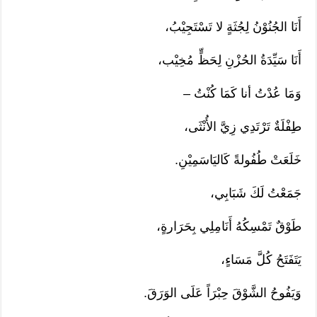
أَنَا الجُنُوْنُ لِجُثَةٍ لا تَسْتَجِيْبُ،
أَنَا سَيِّدَةُ الحُزْنِ لِحَظٍّ مُخِيْب،
وَمَا عُدْتُ أنا كَمَا كُنْتُ –
طِفْلَةٌ تَرْتَدِي زِيَّ الأُنْثَى،
خَلَعَتْ طُفُولةً كَاليَاسَمِيْنِ.
جَمَعْتُ لَكَ شَبَابِي،
طَوْقٌ تَمْسِكُهُ أَنَامِلِي بِحَرَارةٍ،
يَتَفَتَحُ كُلَّ مَسَاءٍ،
وَيَفُوحُ الشَّوْقَ حِبْرَاً عَلَى الوَرَقَ.