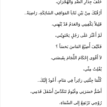
خَلْفَ جِدَارِ الصَّدِ وَالهُجْرَانِ،
أَرْقُبُكَ مِنْ بَيْنِ ثَنَاياَ المَوَاقِفِ الشَائِكَةِ، رَاضِيَةً..
قَلِيلاً يَكْفِينِي وَالعَدَمُ قَدْ يُنْهِني،
لَمْ أَعْثُرَ عَلَى رَجُلٍ يَحْتَوِيْني،
فَكَيْفَ أُضِيْعُ المَاسَ بَخسَاً ؟
لاَ أَقْوَى إِحْكَامَ اللِّجَامَ بِقَبضَتي،
يُفْلِتُ مِنِّي،
كُلَّمَا جِئْتَنِي زائِراً فِي مَنَامِ، أَعُودُ إِلَيْكَ..
أَضُمُّ حَسَرَتِي وغُيُومٌ تَتَكَدَّسُ أَسْفَلَ قَدَمِي،
رُوْحِي تَرْتَفِعُ إِلى السَّمَاءِ،