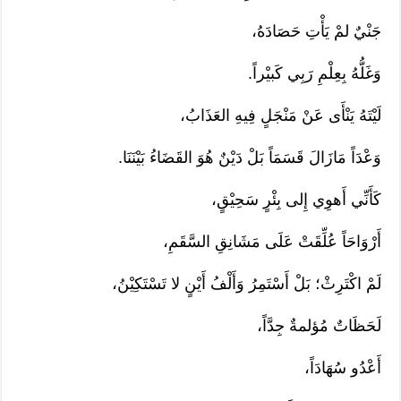
جَنْيٌ لمْ يَأْتِ حَصَادَهُ،
وَغَلُّهُ بِعِلْمِ رَبِي كَبيْراً.
لَيْتَهُ يَنْأَى عَنْ مَنْجَلٍ فِيهِ العَذَابُ،
وَعْدَاً مَازَالَ قَسَمَاً بَلْ دَيْنٌ هُوَ القَضَاءُ بَيْنَنَا.
كَأَنِّي أَهوِي إِلى بِئْرٍ سَحِيْقٍ،
أَرْوَاحَاً عُلِّقَتْ عَلَى مَشَانِقِ السَّقَمِ،
لَمْ اكْتَرِثْ؛ بَلْ أَسْتَمِرُ وَأَلْفُ أَيْنٍ لا تَسْتَكِيْنُ،
لَحَظَاتٌ مُؤلمةٌ جِدَّاً،
أَعْدُو سُهَادَاً،