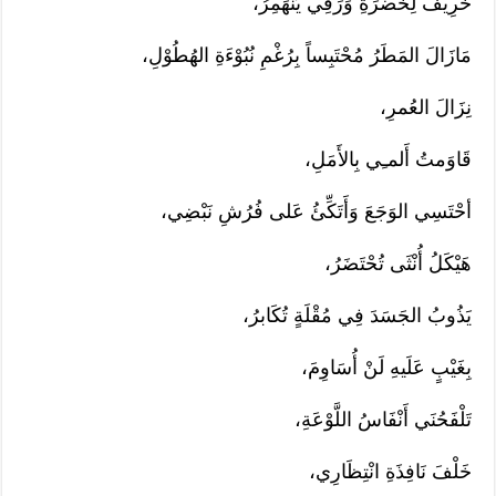
خَرِيْفٌ لِخُضرَةِ وَرَقِي يَنْهَمِرُ،
مَازَالَ المَطَرُ مُحْتَبِساً بِرُغْمِ نُبُوْءَةِ الهُطُوْلِ،
نِزَالَ العُمرِ،
قَاوَمتُ أَلمـِي بِالأَمَلِ،
أحْتَسِي الوَجَعَ وَأَتَكِّئُ عَلى فُرُشِ نَبْضِي،
هَيْكَلُ أُنْثَى تُحْتَضَرُ،
يَذُوبُ الجَسَدَ فِي مُقْلَةٍ تُكَابرُ،
بِغَيْبٍ عَلَيهِ لَنْ أُسَاوِمَ،
تَلْفَحُنَي أَنْفَاسُ اللَّوْعَةِ،
خَلْفَ نَافِذَةِ انْتِظَارِي،