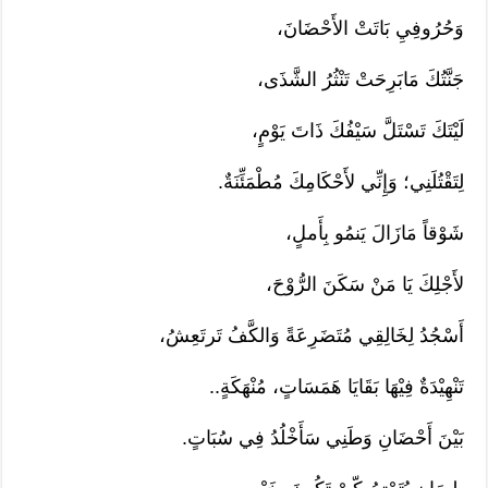
وَحُرُوفِيِ بَاتَتْ الأَحْضَانَ،
جَنَّتُكَ مَابَرِحَتْ تَنْثُرُ الشَّذَى،
لَيْتَكَ تَسْتَلَّ سَيْفُكَ ذَاتَ يَوْمٍ،
لِتَقْتُلَنِي؛ وَإِنِّي لأَحْكَامِكَ مُطْمَئِّنَةٌ.
شَوْقاً مَازَالَ يَنمُو بِأَملٍ،
لأَجْلِكَ يَا مَنْ سَكَنَ الرُّوْحَ،
أَسْجُدُ لِخَالِقِي مُتَضَرِعَةً وَالكَّفُ تَرتَعِشُ،
تَنْهِيْدَةٌ فِيْهَا بَقَايَا هَمَسَاتٍ، مُنْهَكَةٍ..
بَيْنَ أَحْضَانِ وَطَنِي سَأَخْلُدُ فِي سُبَاتٍ.