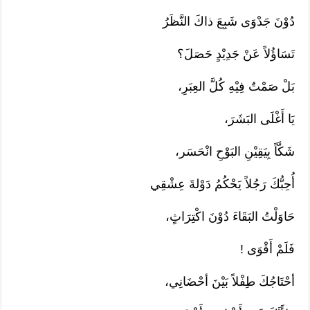
دُوْنَ جَدْوَى شَبِعَ ذاكَ النَّظَرُ
تَسَاؤُلاً عَنْ جَدِيْدٍ حَصَلَ؟
بَلْ صَمْتٌ فِيْهِ كُلَّ العِبَرِ،
يَا أَغْلَى البَشَرَ،
شَكَّاً بِيَقِيْنِ البَوْحِ انْحَسَر،
أُحِبُّكَ رَجُلاً يَحْكُمُ دَوْلةَ عِشْقِي
حَاوَلْتُ البَقَاءَ دُوْنَ اكْتِرَاثٍ،
فَلَمْ أَقْوَى !
أحْتَاجُكَ طِفْلاً بَيْنَ أحْضَانِي،