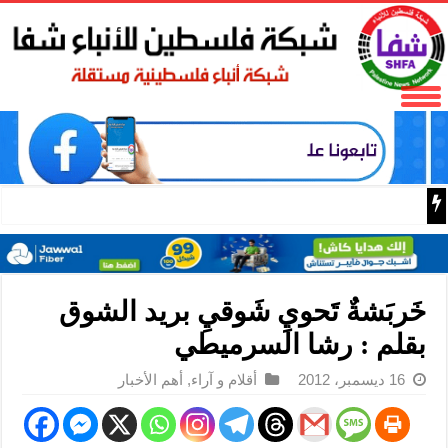
اسعار الذهب اليوم
خَربَشةٌ تَحويِ شَوقيِ بريد الشوق
بقلم : رشا السرميطي
16 ديسمبر، 2012
أقلام و آراء
,
أهم الأخبار