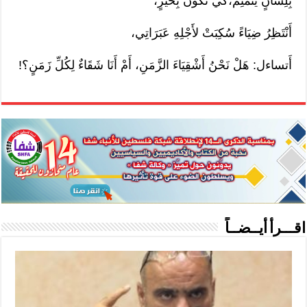
بِلِسَانٍ يُتَمْتِمُ،كّيْ تَكُونَ بِخَيْرٍ،
أَنْتَظِرُ ضِيَاءً سُكِبَتْ لأَجْلِهِ عَبَرَاتِي،
أَتساءل: هَلْ نَحْنُ أَشْقِيَاءَ الزَّمَنِ، أَمْ أَنَا شَقَاءٌ لِكُلِّ زَمَنٍ؟!
اقـــرأ أيــضــاً