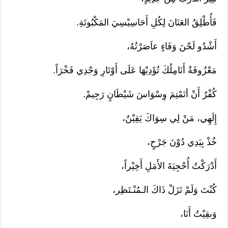
فَأُطْلِقُ العَنَانَ لِكُلِ أَحَاسِيْسِيَ المَكْبُوتَةِ.
أَشْدُو لَحْنَ وَفَاءٍ عاَصَرْتُهُ،
مَعْزُوفَةُ أَنَامِلُكَ تُؤَدِيْهَا عَلَى أَوْتَارِ وَجْدِي فَخْرَاً.
كُفْرٌ أَنْ أتَمْتِمَ وِسْوَاسَ شَيْطَانٍ رَجِيمْ.
إِلَهِي، مَنْ لِي سِوَاكَ يَقِيْنٌ،
خُذْ بِيَدِي دُوْنَ جَرْحٍ،
أَدْرَكْتُ أُحْجِيَةَ الأَمَلِ أَخِيْراً،
كُنْتَ وَلَمْ تَزَلْ ذَاكَ الـمُنْـتَظِر،
وَبقِيْتُ أَنَا،