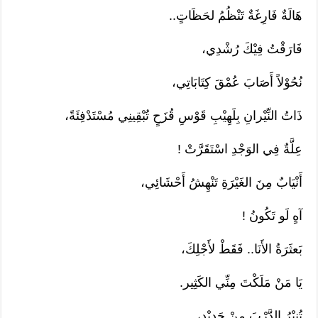
هَالَةٌ فَارِغَةٌ تَنْظُمُ لحَظَاتٍ..
فَارَقْتُ فِيْكَ رُشْدِي،
نُحُوْلاً أَصَابَ عُمْقَ كِتَابَاتِي،
ذَاتُ النِّيْرانِ بِلَهِيْبِ قَوْسِ قُزَحٍ تُبْقِينِي مُسْتَدْفِئَةً،
عِلَّةٌ فِي الوَجْدِ اسْتَقَرَّتْ !
أَنْيَابٌ مِنَ الغَيْرَةِ تَنْهِشُ أَحْشَائِي،
آهٍ لَو تَكُونُ !
بَعثَرَةُ الأَنَا.. فَقَطْ لأَجْلِكَ،
يَا مَنْ مَلَكْتَ مِنِّي الكَثِير.
تُنِيْرُ الدَّرْبَ مِنْ جَدِيْدٍ،