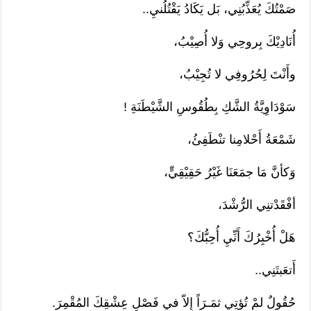
صَمْتُكَ يُعَذِّبُنِي، بَل يَكَادُ يَقْتُلُنيِ..
أُنَادِيْكَ بِروحِي وَلا أُصِيْبُ،
وأَنْتَ لِحُرُوفِي لا تُجِيْبُ،
سَوْدَاوِيَّةُ الشَّكِ بِطُقُوسِ الشَّيْطَنَةِ !
شَمْعَةُ أَحْلامِنا تنْطَفِئُ،
وَكأنَّ مَا جمَعَنَا غَيْرُ حَقِيْقِيٍّ،
أفْقَدْتنِي الرُّشْدَ،
هَلْ أُخْبِرُكَ أَنِّيِ أُحِبُّكَ؟
أَتعَبتَنِي..
حُقُولٌ لمْ تُؤتِي ثمَـرَاً إِلاّ في فَصْلِ عِشْقِكَ المُقْمِرَ.