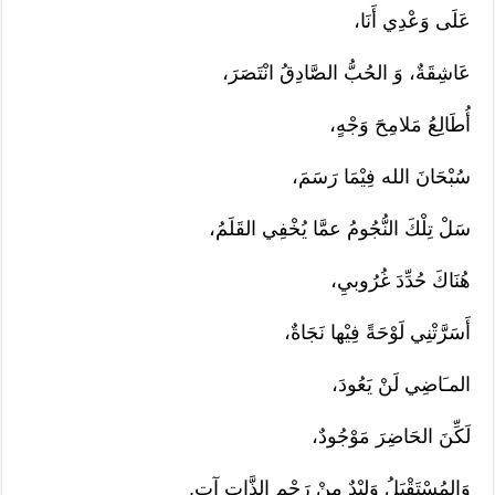
عَلَى وَعْدِي أَنَا،
عَاشِقَةٌ، وَ الحُبُّ الصَّادِقُ انْتَصَرَ،
أُطَالِعُ مَلامِحَ وَجْهٍ،
سُبْحَانَ الله فِيْمَا رَسَمَ،
سَلْ تِلْكَ النُّجُومُ عمَّا يُخْفِي القَلَمُ،
هُنَاكَ حُدِّدَ غُرُوبيِ،
أَسَرَّتْنِي لَوْحَةً فِيْها نَجَاةٌ،
المـَاضِي لَنْ يَعُودَ،
لَكِّنَ الحَاضِرَ مَوْجُودٌ،
وَالمُسْتَقْبَلُ وَلِيْدٌ مِنْ رَحْمِ الذَّاتِ آتٍ.