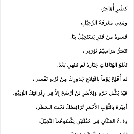
كَطَيرٍ أُهَاجِرُ،
ومَعِي مَعُزفَةُ الرَّحِيْلِ،
قَسْوةٌ منْ قَدَرٍ يَسْتَحِيْلُ بِنَا.
تَتَعثرُّ مَرَاسِيْمُ ثَوْرَتِي،
تَعْلوُ الهُتَافَاتِ جَنَازةً لَمْ تَنتَهيِ بَعْدُ.
لم أُفْلِحْ يَوْماً بِاقْتِلاعِ جُذورِكَ مِنْ تُرْبةِ نَفْسي،
قَيْدٌ يُكِّبل حُرَّةٍ وَلِلأَسْرِ لَنْ أرْضَخَ إِلاَّ فِي زِنْزانَتِكَ الوُّدِيَّةِ،
أَمِيْرةٌ بِالثَّوْبِ الأَحْمَرِ تُرَاقِصُكَ تَحْتَ الـمَطَر،
دِفءُ المَكّانِ فِي مُقْلَتَيْنِ يَكْسُوهُماَ النَّخِيْلُ،