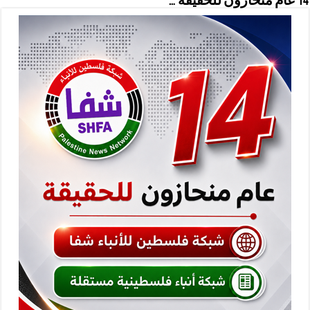
14 عام منحازون للحقيقة …