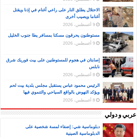
الاحتلال يطلق النار على راعي أغنام في إذنا ويقتل
أغناما ويصيب أخرى
9 أغسطس، 2026
مستوطنون يحرقون مسكنا بمسافر يطا جنوب الخليل
9 أغسطس، 2026
إصابتان في هجوم للمستوطنين على بيت فوريك شرق
نابلس
8 أغسطس، 2026
الرئيس محمود عباس يستقبل مجلس بلدية بيت لحم
ويؤكد النهوض بالواقع السياحي والتنموي فيها
8 أغسطس، 2026
عربي و دولي
دبلوماسية شي: إضفاء لمسة شخصية على
الدبلوماسية الصينية