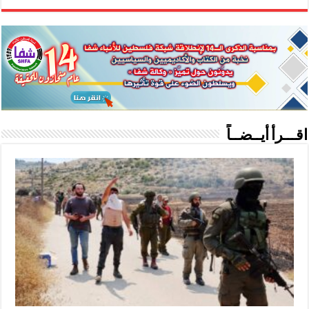
اقـــرأ أيــضــاً