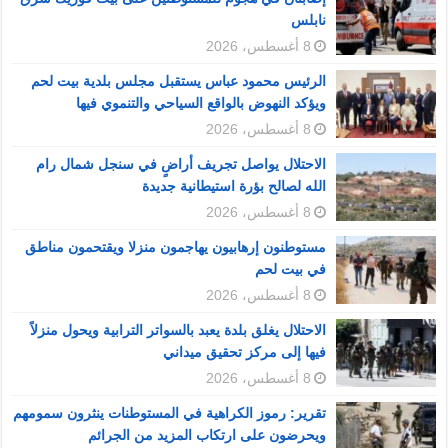
نابلس
8 أغسطس، 2026
الرئيس محمود عباس يستقبل مجلس بلدية بيت لحم
ويؤكد النهوض بالواقع السياحي والتنموي فيها
8 أغسطس، 2026
الاحتلال يواصل تجريف أراضٍ في سنجل شمال رام
الله لصالح بؤرة استيطانية جديدة
8 أغسطس، 2026
مستوطنون إرهابيون يهاجمون منزلا ويقتحمون مناطق
في بيت لحم
8 أغسطس، 2026
الاحتلال يغلق بلدة يعبد بالسواتر الترابية ويحول منزلاً
فيها إلى مركز تحقيق ميداني
8 أغسطس، 2026
تقرير: رموز الكراهية في المستوطنات ينثرون سمومهم
ويحرضون على ارتكاب المزيد من الجرائم