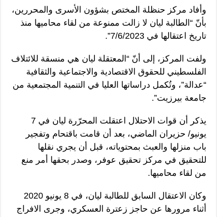
وأفاد مركز حنظلة المختص بشؤون الأسرى والمحررين،
بأنّ “الطالبة ليان لا زالت ممنوعة من لقاء محاميها منذ
تاريخ اعتقالها في 7/6/2023”.
ولفت المركز، إلى أنّ “المعتقلة ليان هي منسقة للائتلاف
الفلسطيني للحقوق الاقتصادية والاجتماعية والثقافية
“عدالة”، وتُكمل دراساتها العليا في التنمية المجتمعية من
جامعة بيرزيت”.
يذكر أن قوات الاحتلال اعتقلت المحرّرة ليان في 7
يونيو/ حزيران الماضي، بعد أن قامت باقتحام وتفجير
باب منزلها والعبث بمحتوياته، قبل أن يجري نقلها
للتحقيق في مركز تحقيق عوفر، وصدر بحقها أمر منع
من لقاء محاميها.
وكان الاعتقال السابق للطالبة ليان، في 8 يونيو 2020
أثناء مرورها عن حاجز زعترة العسكري، وجرى الافراج