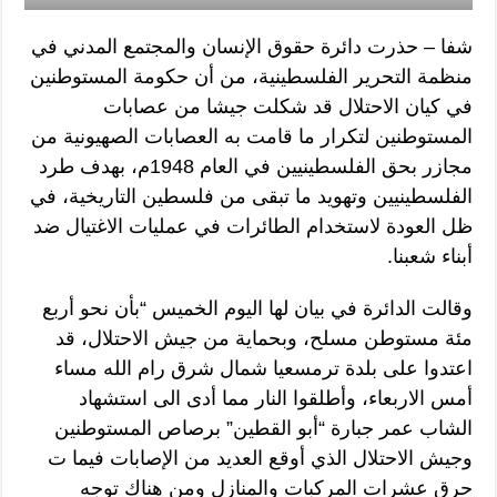
شفا – حذرت دائرة حقوق الإنسان والمجتمع المدني في
منظمة التحرير الفلسطينية، من أن حكومة المستوطنين
في كيان الاحتلال قد شكلت جيشا من عصابات
المستوطنين لتكرار ما قامت به العصابات الصهيونية من
مجازر بحق الفلسطينيين في العام 1948م، بهدف طرد
الفلسطينيين وتهويد ما تبقى من فلسطين التاريخية، في
ظل العودة لاستخدام الطائرات في عمليات الاغتيال ضد
أبناء شعبنا.
وقالت الدائرة في بيان لها اليوم الخميس “بأن نحو أربع
مئة مستوطن مسلح، وبحماية من جيش الاحتلال، قد
اعتدوا على بلدة ترمسعيا شمال شرق رام الله مساء
أمس الاربعاء، وأطلقوا النار مما أدى الى استشهاد
الشاب عمر جبارة “أبو القطين” برصاص المستوطنين
وجيش الاحتلال الذي أوقع العديد من الإصابات فيما ت
حرق عشرات المركبات والمنازل ومن هناك توجه