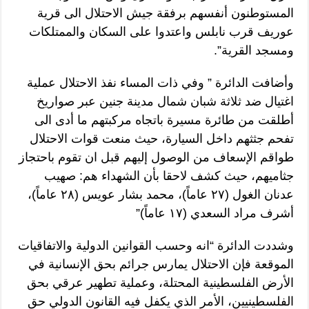
المستوطنون أنفسهم برفقة جيش الاحتلال الى قرية
عوريف قرب نابلس واعتدوا على السكان والممتلكات
ومسجد القرية”.
وأضافت الدائرة ” وفي ذات المساء نفذ الاحتلال عملية
اغتيال ضد ثلاثة شبان شمال مدينة جنين عبر صواريخ
أطلقت من طائرة مسيرة باتجاه مركبتهم ما أدى الى
تفحم جثثهم داخل السيارة، حيث منعت قوات الاحتلال
طواقم الإسعاف من الوصول إليهم قبل ان تقوم باحتجاز
جثاميهم، حيث كشف لاحقا بأن الشهداء هم: صهيب
عدنان الغول (٢٧ عاماً)، محمد بشار عويس (٢٨ عاماً)،
أشرف مراد السعدي (١٧ عاماً)”
وشددت الدائرة “انه وحسب القوانين الدولية والاتفاقيات
الموقعة فإن الاحتلال يمارس جرائم بحق الإنسانية في
الأرض الفلسطينية المحتلة، وعملية تطهير عرقي بحق
الفلسطينيين، الأمر الذي يكفل فيه القانون الدولي حق