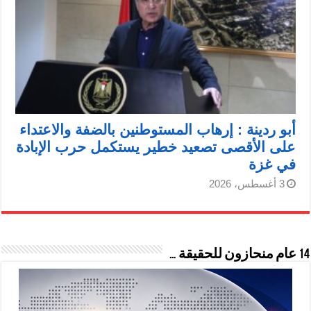
أبو ردينة : إرهاب المستوطنين بالضفة والاعتداء
على الأقصى تصعيد خطير يستكمل حرب الإبادة
في غزة
3 أغسطس، 2026
14 عام منحازون للحقيقة …