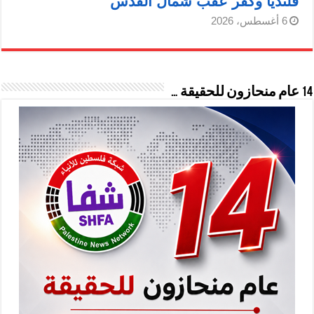
قلنديا وكفر عقب شمال القدس
6 أغسطس، 2026
14 عام منحازون للحقيقة …