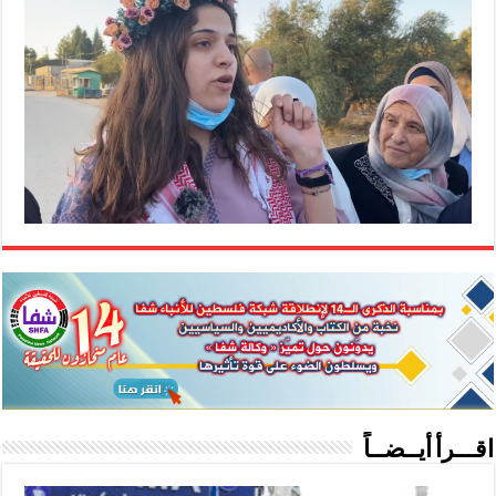
اقـــرأ أيــضــاً