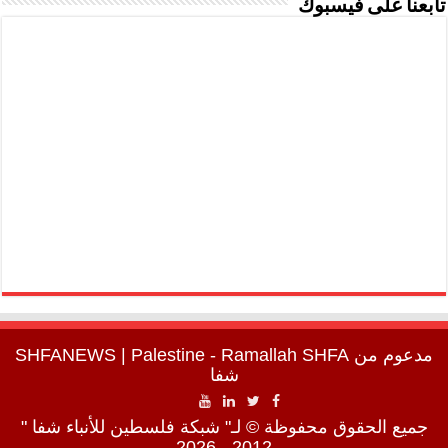
تابعنا على فيسبوك
مدعوم من
SHFA
| Palestine - Ramallah
SHFANEWS
شفا
جميع الحقوق محفوظة © لـ" شبكة فلسطين للأنباء شفا "
2012 - 2026