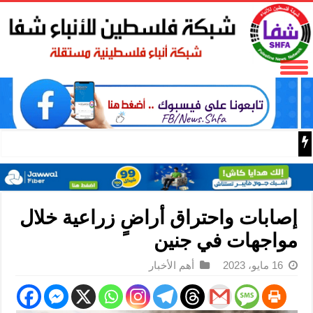
فتح تنعى المناضل نايف خويطر نائب أمين سر إقليم شرق غز
إصابات واحتراق أراضٍ زراعية خلال
مواجهات في جنين
16 مايو، 2023
أهم الأخبار