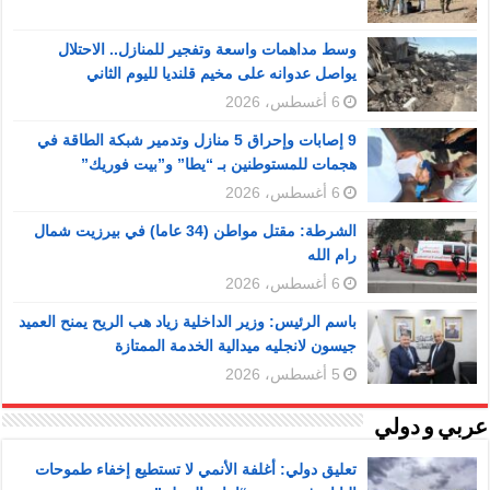
وسط مداهمات واسعة وتفجير للمنازل.. الاحتلال
يواصل عدوانه على مخيم قلنديا لليوم الثاني
6 أغسطس، 2026
9 إصابات وإحراق 5 منازل وتدمير شبكة الطاقة في
هجمات للمستوطنين بـ “يطا” و”بيت فوريك”
6 أغسطس، 2026
الشرطة: مقتل مواطن (34 عاما) في بيرزيت شمال
رام الله
6 أغسطس، 2026
باسم الرئيس: وزير الداخلية زياد هب الريح يمنح العميد
جيسون لانجليه ميدالية الخدمة الممتازة
5 أغسطس، 2026
عربي و دولي
تعليق دولي: أغلفة الأنمي لا تستطيع إخفاء طموحات