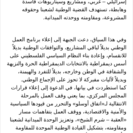
إسرائيلي – غربي، ومشاريع وسيناريوهات فاسدة
وهابطة، تستهدف القضية الوطنية لشعبنا وحقوقه
المشروعة، ومقاومته ووحدته الميدانية.
وفي هذا السياق، دعت الجبهة إلى إعلاء برنامج العمل
الوطني بديلاً لباقي المشاريع، والتوافقات الوطنية بديلاً
للانقسام، وإعادة بناء النظام السياسي الفلسطيني على
أسس ديمقراطية بالانتخابات الديمقراطية الحرة والنزيهة
والشفافة في الوطن وخارجه، بديلاً للتفرد والهيمنة،
وبديلاً لآليات مفبركة لا تحوز على الإجماع الوطني.
كما استطردت في بيانها، في الدعوة إلى إعلاء قرارات
المجلس المركزي، بما يعني وقف العمل بالمرحلة
الانتقالية لـ«اتفاق أوسلو» والتحرر من قيودها السياسية
والأمنية والاقتصادية، ووقف العمل بتفاهمات مسار
«العقبة – شرم الشيخ»، وتعزيز الوحدة الميدانية لشعبنا
ومقاومته، بتشكيل القيادة الوطنية الموحدة للمقاومة