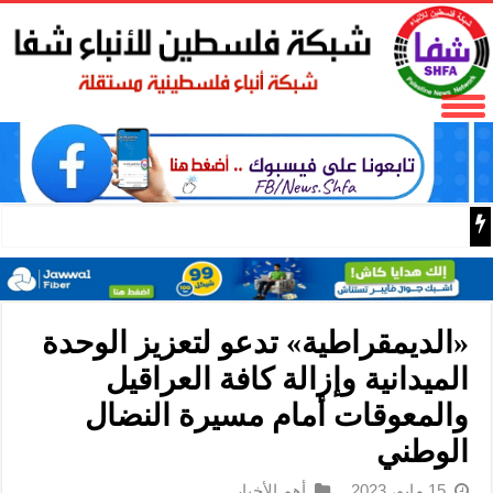
الوزيرة الخليلي والنائب العام المستشار الخطيب يبحثان تعز
«الديمقراطية» تدعو لتعزيز الوحدة
الميدانية وإزالة كافة العراقيل
والمعوقات أمام مسيرة النضال
الوطني
15 مايو، 2023
أهم الأخبار