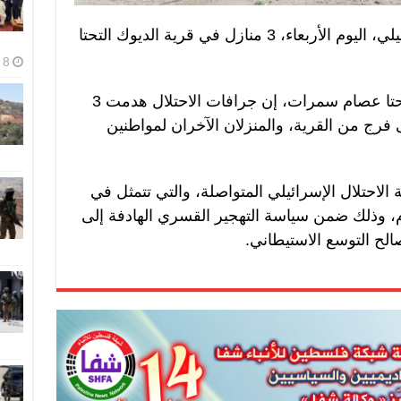
شفا – هدمت قوات الاحتلال الإسرائيلي، اليوم الأربعاء، 3 منازل في قرية الديوك التحتا
8 أغسطس، 2026
وقال أمين سر “فتح” في الديوك التحتا عصام سمرات، إن جرافات الاحتلال هدمت 3
رج من القرية، والمنزلان الآخران لمواطنين
لاحتلال الإسرائيلي المتواصلة، والتي تتمثل في
، وذلك ضمن سياسة التهجير القسري الهادفة إلى
الح التوسع الاستيطاني.