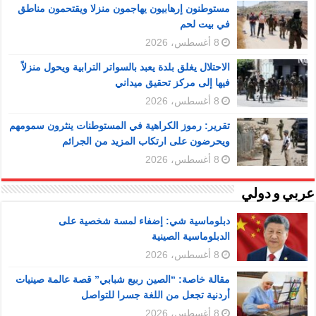
مستوطنون إرهابيون يهاجمون منزلا ويقتحمون مناطق
في بيت لحم
8 أغسطس، 2026
الاحتلال يغلق بلدة يعبد بالسواتر الترابية ويحول منزلاً
فيها إلى مركز تحقيق ميداني
8 أغسطس، 2026
تقرير: رموز الكراهية في المستوطنات ينثرون سمومهم
ويحرضون على ارتكاب المزيد من الجرائم
8 أغسطس، 2026
عربي و دولي
دبلوماسية شي: إضفاء لمسة شخصية على
الدبلوماسية الصينية
8 أغسطس، 2026
مقالة خاصة: “الصين ربيع شبابي” قصة عالمة صينيات
أردنية تجعل من اللغة جسرا للتواصل
8 أغسطس، 2026