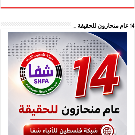
14 عام منحازون للحقيقة …