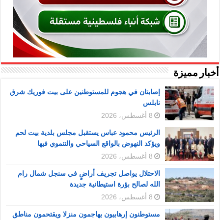
أخبار مميزة
إصابتان في هجوم للمستوطنين على بيت فوريك شرق
نابلس
8 أغسطس، 2026
الرئيس محمود عباس يستقبل مجلس بلدية بيت لحم
ويؤكد النهوض بالواقع السياحي والتنموي فيها
8 أغسطس، 2026
الاحتلال يواصل تجريف أراضٍ في سنجل شمال رام
الله لصالح بؤرة استيطانية جديدة
8 أغسطس، 2026
مستوطنون إرهابيون يهاجمون منزلا ويقتحمون مناطق