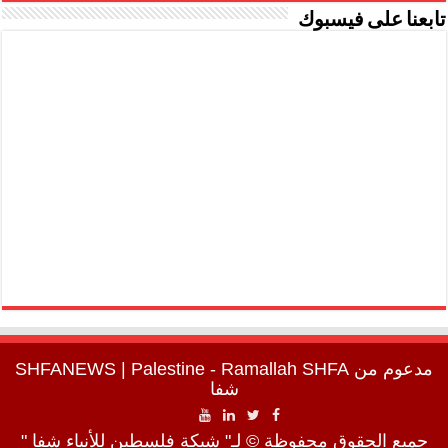
تابعنا على فيسبوك
مدعوم من
SHFA
| Palestine - Ramallah
SHFANEWS
شفا
جميع الحقوق محفوظة © لـ" شبكة فلسطين للأنباء شفا "