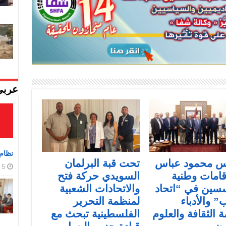
عربي
نظام 
يس محمود عباس
تحت قبة البرلمان
5 أغسطس، 2026
قامات وطنية
السويدي حركة فتح
سين في “اتحاد
والاتحادات الشعبية
” والأدباء
لمنظمة التحرير
 الثقافة والعلوم
الفلسطينية تبحث مع