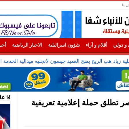
ل بنا
و دولي
أقلام و آراء
شؤون اسرائيلية
الاخبار الرياضية
أخب
ية زياد هب الريح يمنح العميد جيسون لانجليه ميدالية الخدمة ال
14 عام منحازون للحقيقة …
تطلق حملة إعلامية تعريفية