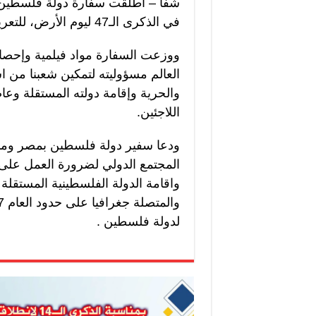
شفا – أطلقت سفارة دولة فلسطين ل
في الذكرى الـ47 ليوم الأرض، للتعريف بأبعاده.
ووزعت السفارة مواد فيلمية وإحصائ
العالم مسؤوليته لتمكين شعبنا من ا
والحرية وإقامة دولته المستقلة وع
اللاجئين.
ودعا سفير دولة فلسطين بمصر ومندوب
المجتمع الدولي لضرورة العمل على ان
واقامة الدولة الفلسطينية المستقلة ذ
لدولة فلسطين .