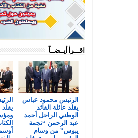
اقـــرأ أيــضــاً
الرئيس محمود عباس
الرئ
يقلد عائلة القائد
يقلد 
الوطني الراحل أحمد
ومؤس
عبد الرحمن “نجمة
الكتاب
يبوس” من وسام
أوسمة