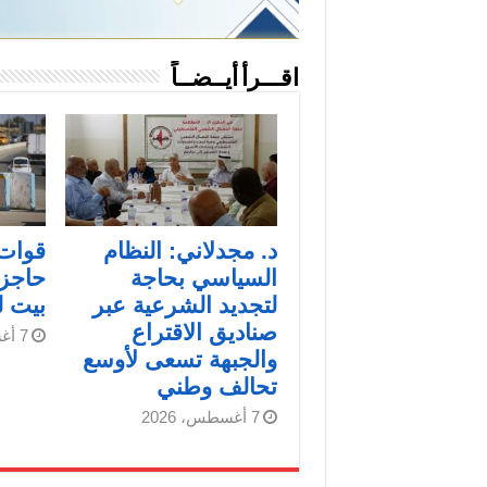
اقـــرأ أيــضــاً
د. مجدلاني: النظام
قوات 
السياسي بحاجة
حاجز
لتجديد الشرعية عبر
بيت 
صناديق الاقتراع
7 أغسطس، 2026
والجبهة تسعى لأوسع
تحالف وطني
7 أغسطس، 2026