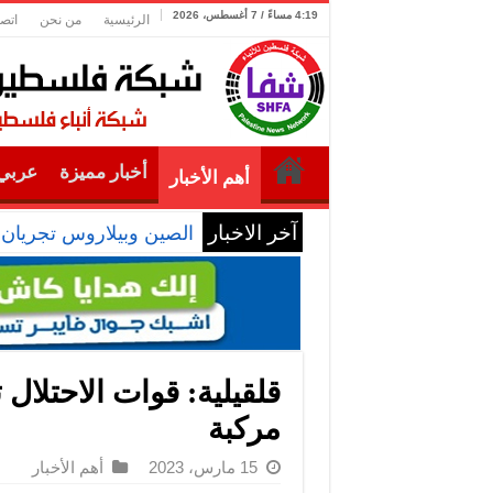
4:19 مساءً / 7 أغسطس، 2026
الرئيسية
من نحن
اتصل
أخبار مميزة
عربي 
أهم الأخبار
آخر الاخبار
الصين وبيلاروس تجريان تدريبات “سويفت إ
قلقيلية: قوات الاحتلال
مركبة
15 مارس، 2023
أهم الأخبار