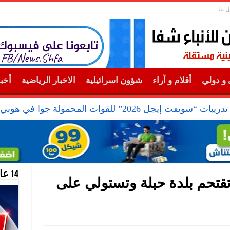
 بنا
و دولي
أقلام و آراء
شؤون اسرائيلية
الاخبار الرياضية
أخب
يجل 2026” للقوات المحمولة جوا في هوبي
14 عام منحازون للحقيقة …
 تقتحم بلدة حبلة وتستولي على