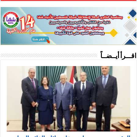
اقـــرأ أيــضــاً