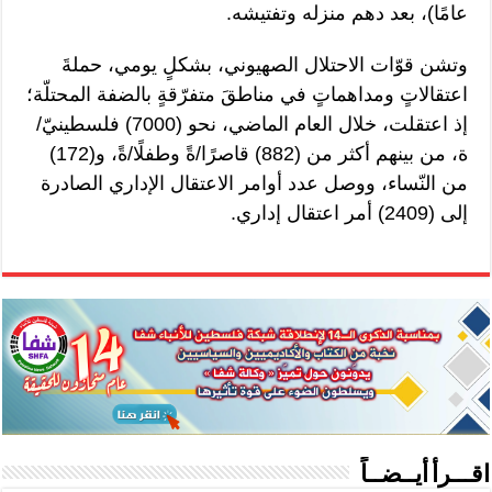
عامًا)، بعد دهم منزله وتفتيشه.
وتشن قوّات الاحتلال الصهيوني، بشكلٍ يومي، حملةَ
اعتقالاتٍ ومداهماتٍ في مناطقَ متفرّقةٍ بالضفة المحتلّة؛
إذ اعتقلت، خلال العام الماضي، نحو (7000) فلسطينيّ/
ة، من بينهم أكثر من (882) قاصرًا/ةً وطفلًا/ةً، و(172)
من النّساء، ووصل عدد أوامر الاعتقال الإداري الصادرة
إلى (2409) أمر اعتقال إداري.
اقـــرأ أيــضــاً