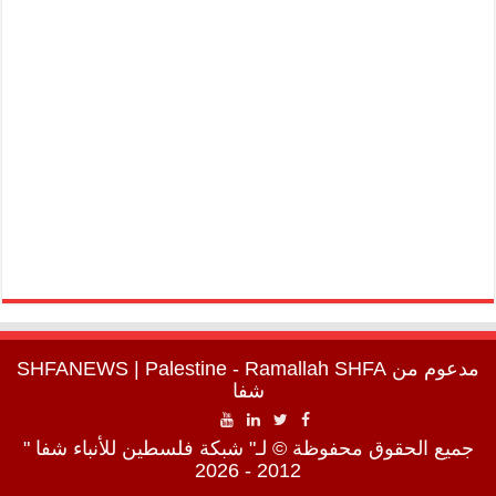
مدعوم من
SHFA
| Palestine - Ramallah
SHFANEWS
شفا
جميع الحقوق محفوظة © لـ" شبكة فلسطين للأنباء شفا "
2012 - 2026