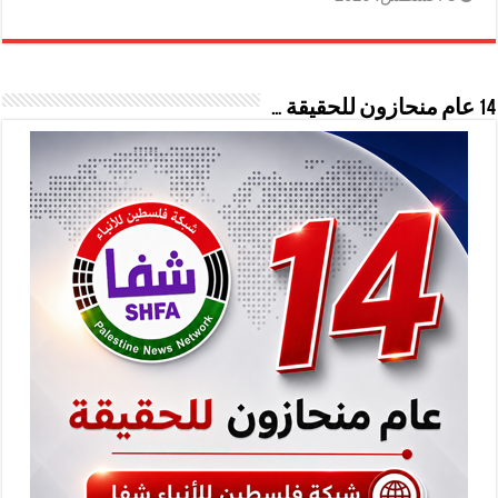
14 عام منحازون للحقيقة …