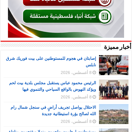
أخبار مميزة
إصابتان في هجوم للمستوطنين على بيت فوريك شرق
نابلس
8 أغسطس، 2026
الرئيس محمود عباس يستقبل مجلس بلدية بيت لحم
ويؤكد النهوض بالواقع السياحي والتنموي فيها
8 أغسطس، 2026
الاحتلال يواصل تجريف أراضٍ في سنجل شمال رام
الله لصالح بؤرة استيطانية جديدة
8 أغسطس، 2026
مستوطنون إرهابيون يهاجمون منزلا ويقتحمون مناطق