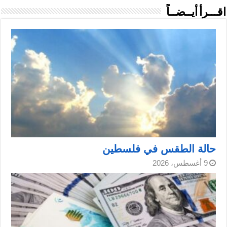
اقـــرأ أيــضــاً
حالة الطقس في فلسطين
9 أغسطس، 2026