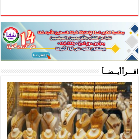
اقـــرأ أيــضــاً