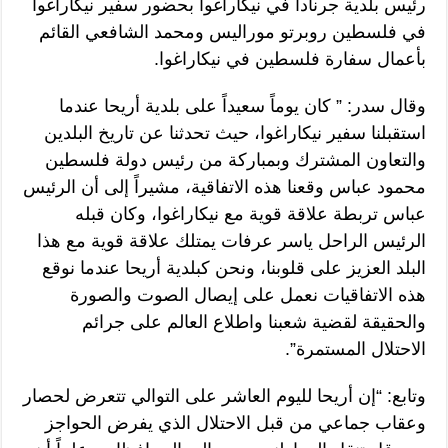
رئيس بلدية جرنادا في نيكاراغوا بحضور سفير نيكاراغوا
في فلسطين روبرتو موراليس ومحمد الشافعي القائم
بأعمال سفارة فلسطين في نيكاراغوا.
وقال سدر: ” كان يوماً سعيداً على بلدية أريحا عندما
استقبلنا سفير نيكاراغوا، حيث تحدثنا عن تاريخ البلدين
والتعاون المشترك وبمباركة من رئيس دولة فلسطين
محمود عباس وقعنا هذه الاتفاقية، مشيراً إلى أن الرئيس
عباس تربطة علاقة قوية مع نيكاراغوا، وكان قبله
الرئيس الراحل ياسر عرفات يمتلك علاقة قوية مع هذا
البلد العزيز على قلوبنا، ونحن كبلدية أريحا عندما نوقع
هذه الاتفاقيات نعمل على إيصال الصوت والصورة
والحقيقة لقضية شعبنا واطلاع العالم على جرائم
الاحتلال المستمرة”.
وتابع: “إن أريحا لليوم العاشر على التوالي تتعرض لحصار
وعقاب جماعي من قبل الاحتلال الذي يفرض الحواجز