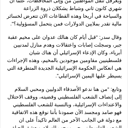
ويعرقل تنقل المواطنين من وإلى المحافظات، علماً أن
شهري كانون ثاني وشباط يشكلان ذروة الزراعة
والسياحة في أريحا وهذه القطاعات الان تتعرض لخسائر
مالية تقدر بملايين الدولارات فمن يتحمل المسؤولية؟”.
وقال سدر: “قبل أيام كان هنالك عدوان على مخيم عقبة
جبر، وسجلت إصابات واعتقالات وهدم منازل لمدنيين
أبرياء، وكان الإدعاء الإسرائيلي أن هناك شبان
فلسطينيين مقاومين موجودين بالمخيم، وهذه الإجراءات
هي انعكاس الحكومة الإسرائيلية الجديدة المتطرفة التي
يسيطر عليها اليمين الإسرائيلي”.
وتابع: “من هنا ندعو الأصدقاء الدوليين ومحبي السلام
إلى إنصاف الشعب الفلسطيني وقضيته، ووقف الاحتلال
والاعتداءات الإسرائيلية، وبالنسبة للشعب الفلسطيني
فهو صامد ومجسد الآن صمودنا بأننا نوقع هذه الاتفاقية
مع دولة في الجانب الآخر من العالم تاكيداً على ان
الشعب الفلسطيني حي ومحب للسلام ويعشق الحياة