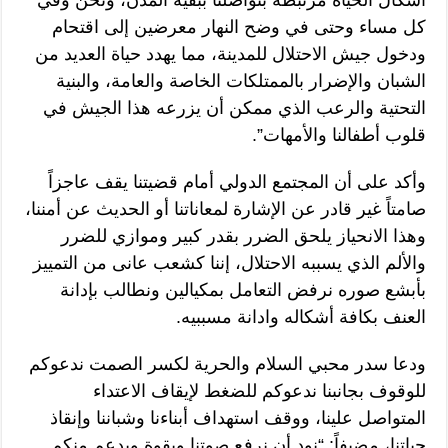
أشكال الحياة مرتبطة بتواصلنا ببقية المدن، ونحن وفي
كل مساء وحتى في وضح النهار معرضين إلى اقتحام
ودخول جيش الاحتلال للمدينة، مما يهدد حياة العديد من
الشبان والإضرار بالممتلكات الخاصة والعامة، والبنية
التحتية والرعب الذي ممكن أن يزرعه هذا الجيش في
قلوب أطفالنا والأمهات”.
وأكد على أن المجتمع الدولي أمام قضيتنا يقف عاجزاً
صامتاً غير قادر عن الإشارة لمعاناتنا أو الحديث عن أمننا،
وهذا الانحياز يلحق الضرر بقدر كبير وموازي للضرر
والألم الذي يسببه الاحتلال، إننا كشعب عانى من التمييز
بأبشع صوره نرفض التعامل بمكيالين ونطالب بإدانة
العنف بكافة أشكاله وادانة مسببيه.
ودعا سدر محبي السلام والحرية لكسر الصمت ندعوكم
للوقوف بجانبنا ندعوكم للضغط لإيقاف الاعتداء
المتواصل علينا، ووقف استهداف أبناءنا وشباننا وإنقاذ
حياتنا، مضيفاً: “نود أن نرفع صوتنا وبقوة وبدعم منكم