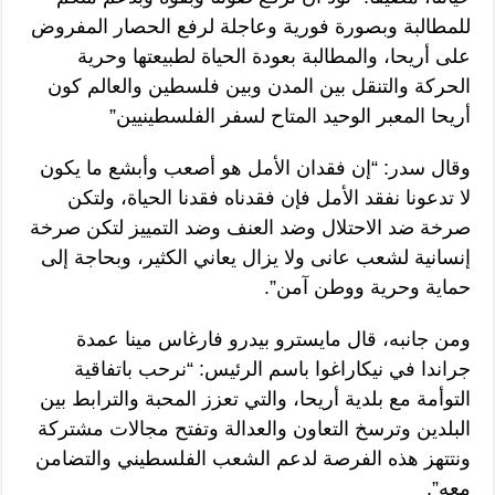
للمطالبة وبصورة فورية وعاجلة لرفع الحصار المفروض
على أريحا، والمطالبة بعودة الحياة لطبيعتها وحرية
الحركة والتنقل بين المدن وبين فلسطين والعالم كون
أريحا المعبر الوحيد المتاح لسفر الفلسطينيين”
وقال سدر: “إن فقدان الأمل هو أصعب وأبشع ما يكون
لا تدعونا نفقد الأمل فإن فقدناه فقدنا الحياة، ولتكن
صرخة ضد الاحتلال وضد العنف وضد التمييز لتكن صرخة
إنسانية لشعب عانى ولا يزال يعاني الكثير، وبحاجة إلى
حماية وحرية ووطن آمن”.
ومن جانبه، قال مايسترو بيدرو فارغاس مينا عمدة
جراندا في نيكاراغوا باسم الرئيس: “نرحب باتفاقية
التوأمة مع بلدية أريحا، والتي تعزز المحبة والترابط بين
البلدين وترسخ التعاون والعدالة وتفتح مجالات مشتركة
ونتتهز هذه الفرصة لدعم الشعب الفلسطيني والتضامن
معه”.