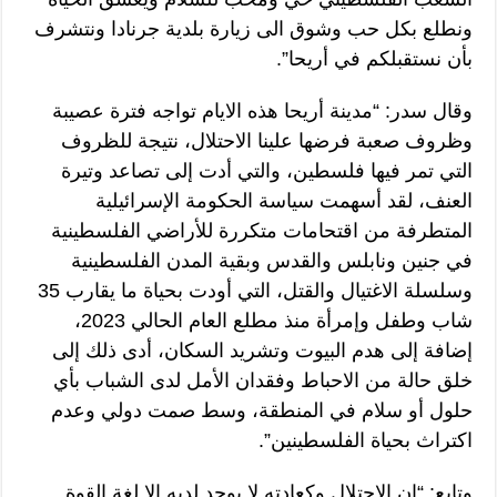
ونطلع بكل حب وشوق الى زيارة بلدية جرنادا ونتشرف
بأن نستقبلكم في أريحا”.
وقال سدر: “مدينة أريحا هذه الايام تواجه فترة عصيبة
وظروف صعبة فرضها علينا الاحتلال، نتيجة للظروف
التي تمر فيها فلسطين، والتي أدت إلى تصاعد وتيرة
العنف، لقد أسهمت سياسة الحكومة الإسرائيلية
المتطرفة من اقتحامات متكررة للأراضي الفلسطينية
في جنين ونابلس والقدس وبقية المدن الفلسطينية
وسلسلة الاغتيال والقتل، التي أودت بحياة ما يقارب 35
شاب وطفل وإمرأة منذ مطلع العام الحالي 2023،
إضافة إلى هدم البيوت وتشريد السكان، أدى ذلك إلى
خلق حالة من الاحباط وفقدان الأمل لدى الشباب بأي
حلول أو سلام في المنطقة، وسط صمت دولي وعدم
اكتراث بحياة الفلسطينين”.
وتابع: “إن الاحتلال وكعادته لا يوجد لديه إلا لغة القوة