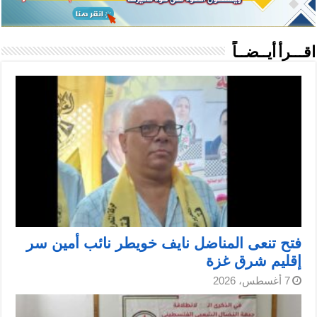
اقـــرأ أيــضــاً
فتح تنعى المناضل نايف خويطر نائب أمين سر
إقليم شرق غزة
7 أغسطس، 2026