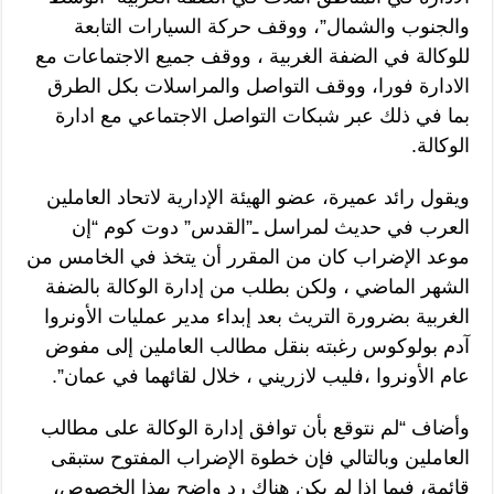
والجنوب والشمال”، ووقف حركة السيارات التابعة
للوكالة في الضفة الغربية ، ووقف جميع الاجتماعات مع
الادارة فورا، ووقف التواصل والمراسلات بكل الطرق
بما في ذلك عبر شبكات التواصل الاجتماعي مع ادارة
الوكالة.
ويقول رائد عميرة، عضو الهيئة الإدارية لاتحاد العاملين
العرب في حديث لمراسل ـ”القدس” دوت كوم “إن
موعد الإضراب كان من المقرر أن يتخذ في الخامس من
الشهر الماضي ، ولكن بطلب من إدارة الوكالة بالضفة
الغربية بضرورة التريث بعد إبداء مدير عمليات الأونروا
آدم بولوكوس رغبته بنقل مطالب العاملين إلى مفوض
عام الأونروا ،فليب لازريني ، خلال لقائهما في عمان”.
وأضاف “لم نتوقع بأن توافق إدارة الوكالة على مطالب
العاملين وبالتالي فإن خطوة الإضراب المفتوح ستبقى
قائمة، فيما إذا لم يكن هناك رد واضح بهذا الخصوص،