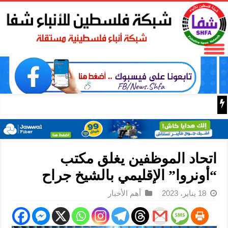
فتح تنعى المناضل نايف خويطر نائب أمين سر إقليم شرق غز
اتحاد الموظفين يغلق مكتب
“أونروا” الإقليمي بالشيخ جراح
18 يناير، 2023
أهم الأخبار