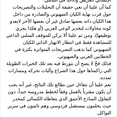
كما أن علينا أن نعي حقيقة أن التحليلات والتصريحات
حول قرب نهاية الكيان الصهيوني والصادرة من داخل
هذا الكيان ذاته بعضها صادق غير أن بعضها الآخر لايعدو
كونه محاولات لتخدير الوعي العربي (أو هكذا يجري
توظيفها)، ومن ثم علينا ألا نركن للموقف السلبي الداعي
للمشاهدة فقط في انتظار الانهيار الذاتي للكيان
الصهيوني كما تذهب التصريحات المتواترة بكثرة في
الخطابين العربي والصهيوني.
فذلك فخٌ لا يصح أن نتورط فيه بعد تلك الخبرات الطويلة
التي راكمناها حول هذا الصراع وآليات تحركه ومسارات
تمدده.
نعم علينا أن نتفاءل حين نطالع تلك النتائج، غير أنه يجب
أن يكون مقترناً بالعمل وفقاً لخطط مدروسة جيداً، دون
التفاؤل الساذج الأحمق الذي يتعاطاه الكسالي كمخدر
حيث يحلمون بمستقبل فردوسي وهم نائمون في سرير
التواكل.