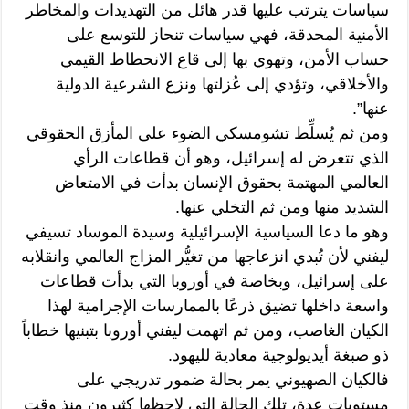
سياسات يترتب عليها قدر هائل من التهديدات والمخاطر
الأمنية المحدقة، فهي سياسات تنحاز للتوسع على
حساب الأمن، وتهوي بها إلى قاع الانحطاط القيمي
والأخلاقي، وتؤدي إلى عُزلتها ونزع الشرعية الدولية
عنها”.
ومن ثم يُسلِّط تشومسكي الضوء على المأزق الحقوقي
الذي تتعرض له إسرائيل، وهو أن قطاعات الرأي
العالمي المهتمة بحقوق الإنسان بدأت في الامتعاض
الشديد منها ومن ثم التخلي عنها.
وهو ما دعا السياسية الإسرائيلية وسيدة الموساد تسيفي
ليفني لأن تُبدي انزعاجها من تغيُّر المزاج العالمي وانقلابه
على إسرائيل، وبخاصة في أوروبا التي بدأت قطاعات
واسعة داخلها تضيق ذرعًا بالممارسات الإجرامية لهذا
الكيان الغاصب، ومن ثم اتهمت ليفني أوروبا بتبنيها خطاباً
ذو صبغة أيديولوجية معادية لليهود.
فالكيان الصهيوني يمر بحالة ضمور تدريجي على
مستويات عدة، تلك الحالة التي لاحظها كثيرون منذ وقت