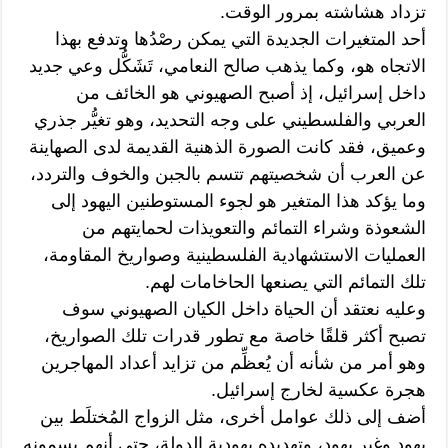
تزداد هشاشته بمرور الوقت.
أحد المتغيرات الجديدة التي يمكن رصْدُها وتدفع بهذا
الاتجاه هو، وكما يذهب صالح النعامي، تَشَكُّل وعي جديد
داخل إسرائيل، إذ أصبح الصهيوني هو الخائف من
العربي والفلسطيني على وجه التحديد، وهو تغيُّر جذري
وعميق، فقد كانت الصورة الذهنية القديمة لدى الصهاينة
عن العرب أن شخصيتهم تتسم بالجبن والخوف والتردد،
وما يؤكد هذا المتغير هو لجوء المستوطنين اليهود إلى
الشعوذة وشراء التمائم والتعويذات لحمايتهم من
العمليات الاستشهادية الفلسطينية وصواريخ المقاومة،
تلك التمائم التي يصنعها الحاخامات لهم.
وعليه نعتقد أن الحياة داخل الكيان الصهيوني سوف
تصبح أكثر قلقًا خاصة مع تطور قدرات تلك الصواريخ،
وهو أمر من شأنه أن يُعظِّم من تزايد أعداد المهاجرين
هجرة عكسية لخارج إسرائيل.
أضف إلى ذلك عوامل أخرى، مثل الزواج المُختلَط بين
يهود وغير يهود، وتهديده يهودية الدولة، حتى أنهم يسمونه