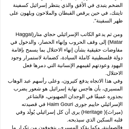
الضخم يتبدى في الأفق والذي ينتظر إسرائيل كسفينة
تايتنك، في حين يرقص القبطان والملاحون ويلهون على
ظهر السفينة”.
ومن ثم يدعو الكاتب الإسرائيلي حجاي متار(Haggai
Matar) إلى وقف الحروب وإنهاء الحصار، والدخول في
مفاوضات حقيقية بشأن إنهاء الاحتلال بما يسمح بإقامة
دولة فلسطينية كاملة السيادة، كضمانة لاستمرار وجود
اليهود وعودتهم لقيمهم الإنسانية التي دمرها فعل
الاحتلال.
وفي هذا الاتجاه يدفع كثيرون، وعلى رأسهم عبد الوهاب
المسيري، بأن هاجس نهاية إسرائيل هو شعور يضرب
بجذوره عميقًا في الوجدان الصهيوني، فالشاعر
الإسرائيلي حاييم جورى Haim Gouri في قصيدته
(ميراث)( Heritage) يرى أن كل إسرائيلي يُولَد وفي
قلبه السكين الذي سيذبحه.
فالصهاينة، وكما يؤكد المسيري، يتخوفون من تكرار ما