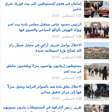
إصابتان في هجوم للمستوطنين على بيت فوريك شرق
نابلس
8 أغسطس، 2026
الرئيس محمود عباس يستقبل مجلس بلدية بيت لحم
ويؤكد النهوض بالواقع السياحي والتنموي فيها
8 أغسطس، 2026
الاحتلال يواصل تجريف أراضٍ في سنجل شمال رام
الله لصالح بؤرة استيطانية جديدة
8 أغسطس، 2026
مستوطنون إرهابيون يهاجمون منزلا ويقتحمون مناطق
في بيت لحم
8 أغسطس، 2026
الاحتلال يغلق بلدة يعبد بالسواتر الترابية ويحول منزلاً
فيها إلى مركز تحقيق ميداني
8 أغسطس، 2026
تقرير: رموز الكراهية في المستوطنات ينثرون سمومهم