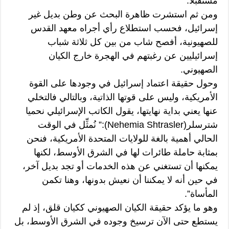
مستقبلًا.
ومن ثم استشرت ظاهرة البحث عن وطن بديل غير
إسرائيل، فحسب استطلاع رأي أجراه معهد القدس
للصهيونية، أفصح شاب من بين كل ثلاثة شباب
إسرائيليين عن رغبتهم في الهجرة خارج الكيان
الصهيوني.
وحول حقيقة اعتماد إسرائيل في وجودها على القوة
الأمريكية، وليس على قوتها الذاتية، وبالتالي فالتخلي
عنها يعني بداية نهايتها، يقول الكاتب الإسرائيلي نحميا
شترسلر(Nehemia Shtrasler):” نُمثِّل في الوقت
الحالي أهمية بالغة للولايات المتحدة الأمريكية، فنحن
بمثابة حاملة طائرات لها في الشرق الأوسط، لكنها
يمكنها أن تستغني عن هذه الخدمات أو تجد بديل آخر،
في حين أنه لا يمكننا أن نعيش بدونها، وهنا تكمن
المأساة”.
وهو ما يؤكد حقيقة الكيان الصهيوني ككيان قلق، إذ لم
يستطع حتى الآن ترسيخ وجوده في الشرق الأوسط، بل