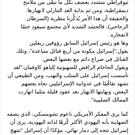
ثيوقراطي متشدد يعصف بكل ما تبقَّى من ملامح
ديمقراطية، ومن ثم بداية العد التنازلي لانهيارها.
والحقيقة أن هذا الأمر يُذكِّرنا بنظرية (السرطان
الزجاجي)، فالحشد الشديد لأي مجتمع سيقود حتمًا
لانفجاره.
وها هو رئيس إسرائيل السابق رؤوفين ريفلين
يقول:”إسرائيل مكونة من أربع قبائل متباعدة”، وتلك
القبائل في صراع دائم مع بعضها البعض.
ويقول الحاخام الرافض للصهيونية إلياهو كاوفمان:”لقد
تأسست إسرائيل على السلب والنهب، ومن الطبيعي أن
تشهد تفاقُمًا في عدوانية الإسرائيليين تجاه بعضهم
البعض، ونهايتها الانهيار بعد عقود قليلة مثلما انهارت
الممالك الصليبية”.
كما يرى المفكر الأمريكي ناعوم تشومسكي، الذي يصفه
الصهاينة بأنه اليهودي الأكثر كُرهًا لذاته اليهودية، يرى أن
إسرائيل تتجه إلى دمار نهائي، مؤكدًا أن إسرائيل “تنتهج