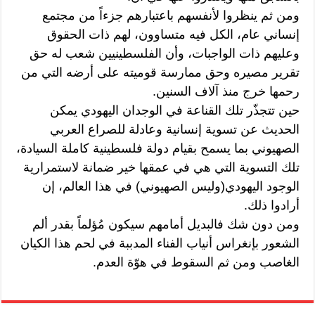
ومن ثم ينظروا لأنفسهم باعتبارهم جزءاً من مجتمع
إنساني عام، الكل فيه متساوون، لهم ذات الحقوق
وعليهم ذات الواجبات، وأن الفلسطينيين شعب له حق
تقرير مصيره وحق ممارسة قوميته على أرضه التي من
رحمها خرج منذ آلاف السنين.
حين تتجذّر تلك القناعة في الوجدان اليهودي يمكن
الحديث عن تسوية إنسانية وعادلة للصراع العربي
الصهيوني بما يسمح بقيام دولة فلسطينية كاملة السيادة،
تلك التسوية التي هي في عمقها خير ضمانة لاستمرارية
الوجود اليهودي(وليس الصهيوني) في هذا العالم، إن
أرادوا ذلك.
ومن دون شك فالبديل أمامهم سيكون مُؤلماً بقدر ألم
الشعور بإنغراس أنياب الفناء المدببة في لحم هذا الكيان
الغاصب ومن ثم السقوط في هوّة العدم.