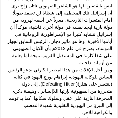
ليس بالقصير، فها هو الشاعر الصهيوني ناتان زاخ يرى
أن إسرائيل تلك المحطمة إلى شظايا لن تصمد طويلًا
أمام المتغيرات التاريخية، معرباً عن أسفه لهروبه من
دولة نازية ليجد نفسه في دولة أخرى فاشية، مؤكداً أن
إسرائيل تتشابه كثيراً مع الإمبراطورية الرومانية في
أيامها الأخيرة، وها هو مائير دجان، الرئيس السابق لجهاز
الموساد، يصرح في عام 2012م بأن الكيان الصهيوني
على شفا كارثة في المستقبل القريب نتيحة لما يعانية
من أزمات داخلية.
ومن أجل الإفلات من هذا المصير الكارثي يدعو الرئيس
السابق للوكالة اليهودية إبراهام بورج اليهود في كتابه
(لننتصر على هتلر)( Defeating Hitler)، إلى دولة
متحررة من الصهيونية بإرثها اللاإنساني، وهيمنة ذكرى
المحرقة النازية على عقل وسلوك سكانها، كما يدعوهم
إلى التبرؤ من اليهودية التقليدية شديدة التعصب
والكراهية للآخر.