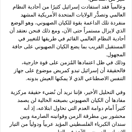
وعالمياً فقد استفادت إسرائيل كثيرًا من أحادية النظام
العالمي وتصدُّر الولايات المتحدة الأمريكية المشهد
منفردة تلك الداعمة بقوة للكيان الصهيوني، وهو الوضع
الذي لايزال مستمراً حتى الآن، ومع ذلك فنحن نعتقد أن
أحادية النظام العالمي القائم في طريقها للتغيير في
المستقبل القريب بما يضع الكيان الصهيوني على حافة
المجهول.
وذلك في ظل اعتمادها المُزمن على قوة خارجية،
فالحقيقة أن إسرائيل تبدو كمريض موضوع على جهاز
التنفس الاصطناعي الذي لا يمكنها العيش بدونه.
وفي التحليل الأخير، فإننا نريد أن نُضيء حقيقة مركزية
مفادها أن الكيان الصهيوني بصيغته الحالية لن يصمد
كثيراً أمام دوامة العدم التي تحاول ابتلاعه، إذ أنه
محشور بين مطرقة الزمن وقوانينه الصارمة وبين
سندان الكبرياء الفلسطيني المؤيد عربياً ودولياً من التيار
الإنساني العريض والآخذ في التنامي.