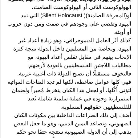
الهولوكوست الثاني أو الهولوكوست الصامت،
أو(المحرقة الصامتة)( Silent Holocaust) التي تبيد
اليهود وتقضي على وجودهم في صمت ومن دون حروب
أو أوبئة.
كذلك أثَر العامل الديموجرافي، وهو زيادة أعداد غير
اليهود، وبخاصة من المسلمين داخل الدولة نتيجة كثرة
الإنجاب بينهم في مقابل تقلص أعداد اليهود، مع
مطالبات اللاجئين الفلسطينيين بالعودة لأرضهم،
فالتخوف مستقبلًا أن تصبح الدولة ذات أغلبية عربية.
فهي كلها عوامل ضاغطة، لكنها لم تجد المناخات المواتية
لتؤتي أُكُلها، أو لجعل هذا الكيان ينخرط مُجبراً ولضمان
استمرارية وجوده في عملية سلمية شاملة تُعيد
للفلسطينيين حقوقهم المسلوبة.
أضف إلى ذلك الصراعات الداخلية بين مكونات الكيان
الصهيوني، وتصاعد اليمين الديني، وهو ما جعل البعض
يذهب إلى أن الدولة الصهيونية ستتجه حتمًا نحو حكم