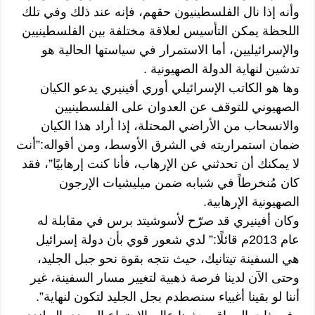
وأنه إذا نال الفلسطينيون حقهم، فإنه عند ذلك وفي تلك
اللحظة يمكن التأسيس لعلاقة مختلفة بين الفلسطينيين
والإسرائيليين، أما الاستمرار في سياستها الحالية هو
تدشين لنهاية الدولة الصهيونية .
وها هو الكاتب الإسرائيلي أوري أفينيري يدعو الكيان
الصهيوني للتوقف عن العدوان على الفلسطينيين
والانسحاب من الأراضي المحتلة، إذا أراد هذا الكيان
ضمان استمراريته في الشرق الأوسط، ومن أقواله:”أنت
لا يمكنك أن تحدثني عن الإرهاب، فأنا كنت إرهابيًا”، فقد
كان مُنخرطاً في شبابه ضمن ميليشيات الإرجون
الصهيونية الإرهابية.
وكان أفينيري قد صرّح لأسوشيتد برس في مقابلة له
عام 2013م قائلًا:” لدي شعور قوي بأن دولة إسرائيل
هي السفينة تيتانيك، حيث نتجه بقوة نحو جبل الجليد،
وحتى الآن لدينا فرصة ذهبية لتغيير مسار السفينة، غير
أننا لو بقينا أغبياء سنصطدم بجل الجليد لتكون لنهاية”.