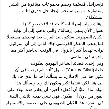
فإسرائيل مُقسَّمة وتضم مجموعات متنافرة من البشر
ومتصارعة، ومن ثم يجب إيجاد حل جذري لتلك
المشكلة”.
وهناك رواية إسرائيلية كانت قد لاقت صدٍ كبيرًا
بعنوان”الآن ينتهي إرسالنا”، والتي تذهب إلى أن نهاية
الكيان الصهيوني ستكون بيد العرب بعد توحدهم مستقبلًا.
كما يذهب المفكر الفرنسي جاك آتالي إلى أن إسرائيل
تواجه تهديداً كبيراً بالزوال في الوقت الحاضر أكثر مما
واجهته في الماضي.
وفي إحدى قصائد الشاعر اليهودي يعكوف
جلعاد(Yaakov Gilad)، يقول:”أنت لم ترغب في أن
تكون هنا على الإطلاق، لم يسألك أحد ما الذي جاء بك
إلى هنا، لكن عندما تكبر ويكون لك ولد ويسألك هذا
الولد: ماذا عليَّا أن أفعل؟ أخبره أن يغادر هذه البلاد على
الفور من دون أن يفكر”، فهي تشي بمدى تلاشي الثقة
في مقدرة هذا الكيان الصهيوني على الصمود والاستمرار