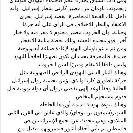
وفي ذات السياق يحذرنا عالم الاجتماع اليهودي البولندي
زيجمونت باومان من مصير كارثي ينتظر إسرائيل، وأنه
داخل تلك القلعة المحاصرة، يقصد إسرائيل، يجرى
الاعتقاد والنظر للاختلاف في الرأي على أنه جرمًا
وخيانة، وأن الحروب مصير محتوم لا مفر منه ولا خيار
آخر، فهو مجتمع الحشد وتلك لحظة مثالية للانفجار.
ومن ثم يدعو باومان اليهود لإعادة صياغة أيديولوجية
جديدة، فالمحرقة يجب أن تكون تطهيرًا أخلاقياً لليهود
وليس دافعًا للانتقام ومبررًا لشن الحروب.
وهناك التيار الديني اليهودي الرافض للصهيونية مثل
حركة ناطوري كارتا والذي يؤمن بحتمية زوال إسرائيل
الحالية وفقاً لوعد إلهي يقضي بزوال أي دولة يهودية قبل
قدوم مسيحهم المخلص.
وهناك نبوءة يهودية قديمة أوردها الحاخام
الشهير(شمعون بن يوحاي) والذي عاش في القرن الثاني
الميلادي، وهي تتحدث عن تجمع الإسرائيليين في
فلسطين ثم يأتي أحفاد أشور فيدمرونهم فيقتل من