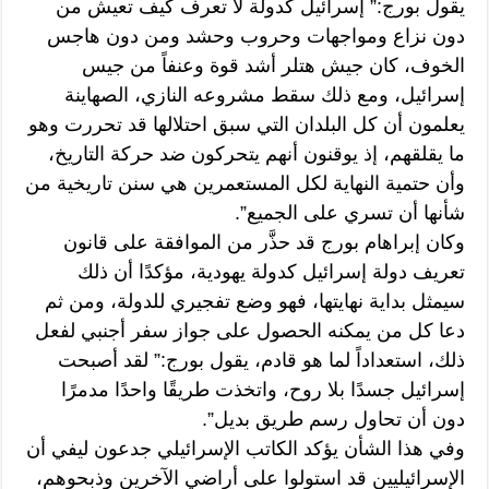
يقول بورج:” إسرائيل كدولة لا تعرف كيف تعيش من
دون نزاع ومواجهات وحروب وحشد ومن دون هاجس
الخوف، كان جيش هتلر أشد قوة وعنفاً من جيس
إسرائيل، ومع ذلك سقط مشروعه النازي، الصهاينة
يعلمون أن كل البلدان التي سبق احتلالها قد تحررت وهو
ما يقلقهم، إذ يوقنون أنهم يتحركون ضد حركة التاريخ،
وأن حتمية النهاية لكل المستعمرين هي سنن تاريخية من
شأنها أن تسري على الجميع”.
وكان إبراهام بورج قد حذَّر من الموافقة على قانون
تعريف دولة إسرائيل كدولة يهودية، مؤكدًا أن ذلك
سيمثل بداية نهايتها، فهو وضع تفجيري للدولة، ومن ثم
دعا كل من يمكنه الحصول على جواز سفر أجنبي لفعل
ذلك، استعداداً لما هو قادم، يقول بورج:” لقد أصبحت
إسرائيل جسدًا بلا روح، واتخذت طريقًا واحدًا مدمرًا
دون أن تحاول رسم طريق بديل”.
وفي هذا الشأن يؤكد الكاتب الإسرائيلي جدعون ليفي أن
الإسرائيليين قد استولوا على أراضي الآخرين وذبحوهم،