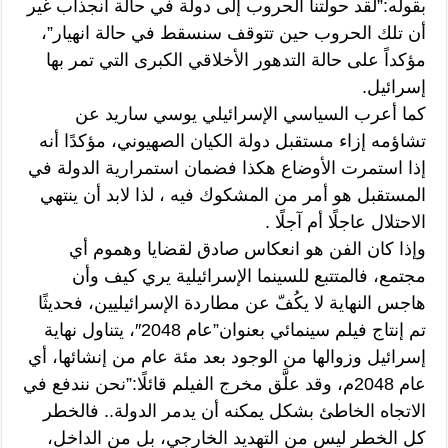
بقوله:”لقد حولتنا الحروب إلى دولة في حالة انجذاب غير
أن تلك الحروب حين تتوقف سنسقط في حالة انهيار”،
مؤكداً على حالة التدهور الأخلاقي الكبرى التي تمر بها
إسرائيل.
كما أعرب السياسي الإسرائيلي يوسي ساريد عن
تشاؤمه إزاء مستقبل دولة الكيان الصهيوني، مؤكدًا أنه
إذا استمرت الأوضاع هكذا فضمان استمرارية الدولة في
المستقبل هو أمر من المشكوك فيه ، لذا لابد أن ينتهي
الاحتلال عاجلًا أم آجلًا .
وإذا كان الفن هو انعكاس صادق لقضايا وهموم أي
مجتمع، فالمتتبع للسينما الإسرائيلية يري كيف وأن
هاجس النهاية لا يكُفّ عن مطاردة الإسرائيليين، فحديثًا
تم إنتاج فيلم سينمائي بعنوان”عام 2048″، يتناول نهاية
إسرائيل وزوالها من الوجود بعد مئة عام من إنشائها، أي
عام 2048م، وقد علَّق مخرج الفيلم قائلًا:”نحن نندفع في
الاتجاه الخاطئ بشكل يمكنه أن يدمر الدولة.. فالخطر
كل الخطر ليس من التهديد الخارجي، بل من الداخل،