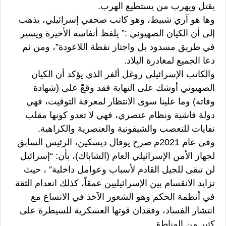
يقتل ويهرب من يستطيع الهرب.
وها هو آري شبيط، وهو كاتب صحفي إسرائيلي، يذهب
إلى أن الكيان الصهيوني :” يلفظ أنفاسه الأخيرة ويسير
في طريق مسدود بل واجتاز نقطة اللاعودة”، ومن ثم
دعا الجميع لمغادرة البلاد.
والكاتب الإسرائيلي روغل ألفر الذي يؤكد أن الكيان
الصهيوني أوشك على النهاية فقد وقعّ على (شهادة
وفاته) وما علينا سوى الانتظار لمعرفة التوقيت، فهي
دولة فاشية ونظام عنصري، فهي لا تعدو كونها مقلب
نفايات للتعصب والشيفونية والعنصرية والكراهية.
وفي عام 2021م صرح يوفال ديسكين، الرئيس السابق
لجهاز الأمن الإسرائيلي العام (الشاباك)، بأن: “إسرائيل
لن تبقى للجيل القادم لأسباب وعوامل داخلية” ، حيث
تزايد الانقسام بين الإسرائيليين عمقاً، كذلك انعدام الثقة
في أنظمة الحكم وهو الشعور الآخذ في الاتساع مع
انتشار الفساد، وفقدان قوتها العسكرية للسيطرة على
كثير من المناطق.