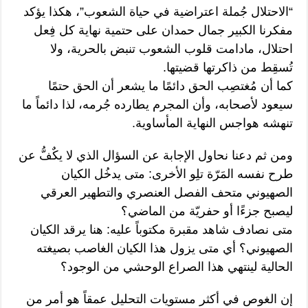
“الاحتلال جُملة اعتراضية في حياة الشعوب”، هكذا يؤكد
مفكرنا الكبير جمال حمدان على حتمية نهاية كل فِعل
احتلال، مادامت قلوب الشعوب تنبض بالحرية، ولا
تُسقِط من ذاكرتها قضيتها.
كما أن مُغتصِب الحق دائمًا ما يشعر أن الحق حتمًا
سيعود لأصحابه، وأن المجرم يطارده جُرمه، لذا دائماً ما
تنهشه هواجس النهاية المأساوية.
ومن ثم دعنا نحاول الإجابة عن السؤال الذي لا يكٌفُّ عن
طرح نفسه المَرّة تلِو الأخرى: متى يدخُل الكيان
الصهيوني متحف الفصل العنصري والتطهير العرقي
ليصبح جزءًا أو حفريّة من الماضي؟
متى نصادف شاهد مقبرة مكتوباً عليه: هنا يرقد الكيان
الصهيوني؟ أي متى يزول هذا الكيان الغاصب بصيغته
الحالية لينتهي هذا الصراع الوحشي من الوجود؟
إن الغوص في أكثر مستويات التحليل عمقاً هو أمر من