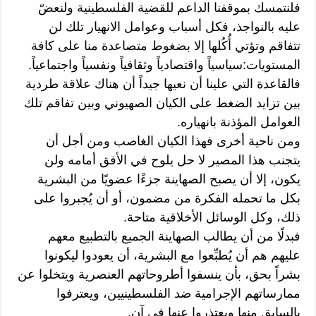
فلنتمسك بموقفنا الداعم للقضية الفلسطينية ولنعضّ
عليه بالنواجذ، فكل أسباب وعوامل الانهيار تلك لن
تتفاقم وتؤتي أُكُلها إلا بضغوط متصاعدة منا على كافة
المستويات:سياسياً واقتصادياً وثقافياً ونفسياً واجتماعياً.
فالقاعدة التي علينا أن نعيها جيداً أن هناك علاقة طردية
بين تزايد الضغط على الكيان الصهيوني وبين تفاقم تلك
العوامل المؤذنة بانهياره.
ومن ناحية أخرى فهذا الكيان الغاصب ومن أجل أن
يتجنب هذا المصير لا حل يلوح في الأفق أمامه ولن
يكون، إلا أن يصبح الصهاينة جزءًا عضويًا من البشرية
بكل ما تحمله الفكرة من مضمون، أو أن يُجبروا على
ذلك، وكل الوسائل الأخلاقية متاحة.
فبدلًا من أن يطالب الصهاينة الجميع بالتطبيع معهم
عليهم هم أن يُطبِّعوا مع البشرية، أن يعودوا ليكونوا
بشراً بحق، بأن ينسفوا أطروحاتهم العنصرية ويتخلوا عن
ممارساتهم الإجرامية ضد الفلسطينيين، ويعترفوا
بالسابق منها ويعتذروا عنها في آن.