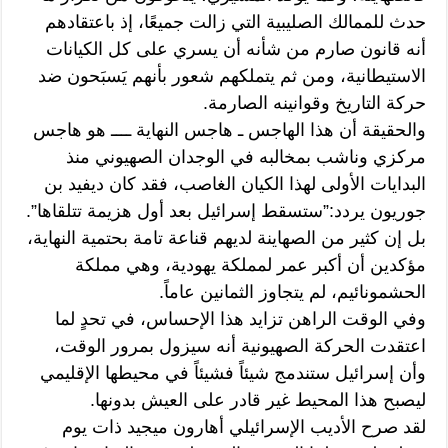
حدث للممالك الصليبية التي زالت جميعًا، إذ باعتقادهم
أنه قانون صارم من شأنه أن يسري على كل الكيانات
الاستيطانية، ومن ثم يتملكهم شعور بأنهم يَسبَحون ضد
حركة التاريخ وقوانينه الصارمة.
والحقيقة أن هذا الهاجس ـ هاجس النهاية ــــ هو هاجس
مركزي وناشب بمخالبه في الوجدان الصهيوني منذ
البدايات الأولى لهذا الكيان الغاصب، فقد كان ديفيد بن
جوريون يردد:”ستسقط إسرائيل بعد أول هزيمة تتلقاها”.
بل إن كثير من الصهاينة لديهم قناعة تامة بحتمية النهاية،
مؤكدين أن أكبر عمر لمملكة يهودية، وهي مملكة
الحشمونائيم، لم يتجاوز الثمانين عاماً.
وفي الوقت الراهن تزايد هذا الإحساس، في تحدٍ لما
اعتقدت الحركة الصهيونية أنه سيزول بمرور الوقت،
وأن إسرائيل ستندمج شيئاً فشيئاً في محيطها الإقليمي
ليصبح هذا المحيط غير قادر على العيش بدونها.
لقد صرح الأديب الإسرائيلي أهارون ميجيد ذات يوم