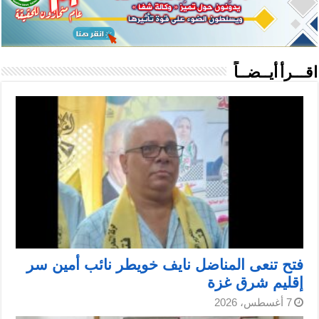
اقـــرأ أيــضــاً
فتح تنعى المناضل نايف خويطر نائب أمين سر
إقليم شرق غزة
7 أغسطس، 2026