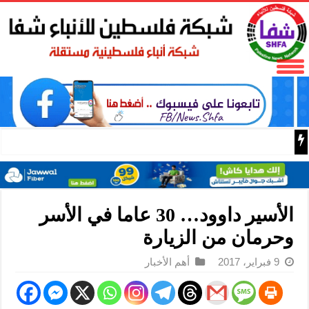
فتح تنعى المناضل نايف خويطر نائب أمين سر إقليم شرق غز
الأسير داوود… 30 عاما في الأسر
وحرمان من الزيارة
9 فبراير، 2017
أهم الأخبار