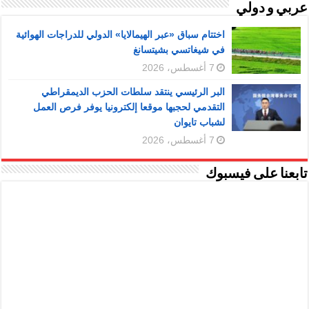
عربي و دولي
اختتام سباق «عبر الهيمالايا» الدولي للدراجات الهوائية
في شيغاتسي بشيتسانغ
7 أغسطس، 2026
البر الرئيسي ينتقد سلطات الحزب الديمقراطي
التقدمي لحجبها موقعا إلكترونيا يوفر فرص العمل
لشباب تايوان
7 أغسطس، 2026
تابعنا على فيسبوك