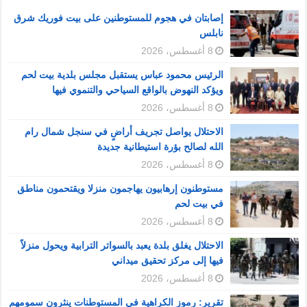
إصابتان في هجوم للمستوطنين على بيت فوريك شرق
نابلس
8 أغسطس، 2026
الرئيس محمود عباس يستقبل مجلس بلدية بيت لحم
ويؤكد النهوض بالواقع السياحي والتنموي فيها
8 أغسطس، 2026
الاحتلال يواصل تجريف أراضٍ في سنجل شمال رام
الله لصالح بؤرة استيطانية جديدة
8 أغسطس، 2026
مستوطنون إرهابيون يهاجمون منزلا ويقتحمون مناطق
في بيت لحم
8 أغسطس، 2026
الاحتلال يغلق بلدة يعبد بالسواتر الترابية ويحول منزلاً
فيها إلى مركز تحقيق ميداني
8 أغسطس، 2026
تقرير: رموز الكراهية في المستوطنات ينثرون سمومهم