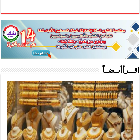
اقـــرأ أيــضــاً