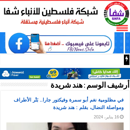
د. مجدلاني: النظام السياسي بحاجة لتجديد الشرعية عبر صنا
أرشيف الوسم :
هند شريدة
في مظلومية نغم أبو سمرة وفيكتور جارا.. بَتْر الأطراف
ومواصلة النضال، بقلم : هند شريدة
16 يناير، 2024