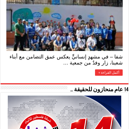
شفا – في مشهدٍ إنسانيٍّ يعكس عمق التضامن مع أبناء
شعبنا، زار وفدٌ من جمعية …
أكمل القراءة »
14 عام منحازون للحقيقة …