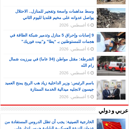
وسط مداهمات واسعة وتفجير للمنازل.. الاحتلال
يواصل عدوانه على مخيم قلنديا لليوم الثاني
6 أغسطس، 2026
9 إصابات وإحراق 5 منازل وتدمير شبكة الطاقة في
هجمات للمستوطنين بـ “يطا” و”بيت فوريك”
6 أغسطس، 2026
الشرطة: مقتل مواطن (34 عاما) في بيرزيت شمال
رام الله
6 أغسطس، 2026
باسم الرئيس: وزير الداخلية زياد هب الريح يمنح العميد
جيسون لانجليه ميدالية الخدمة الممتازة
5 أغسطس، 2026
عربي و دولي
الخارجية الصينية: يجب أن تظل الدروس المستفادة من
عدوان النزعة العسكرية اليابانية جرس إنذار على