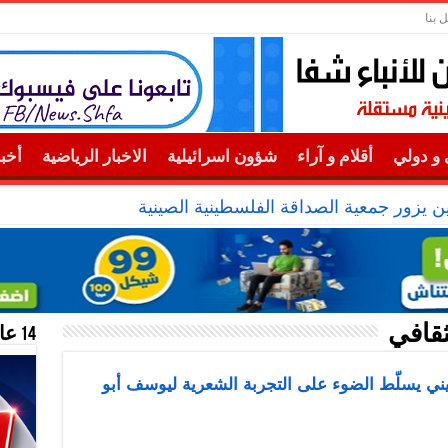
 بنا
و دولي
أقلام و آراء
شؤون اسرائيلية
الاخبار الرياضية
أخب
يزور جمعية الصداقة الفلسطينية الصينية
ثقافي
14 عام منحازون للحقيقة …
يني يسلّط الضوء على التجربة الشعرية ليوسف أبو