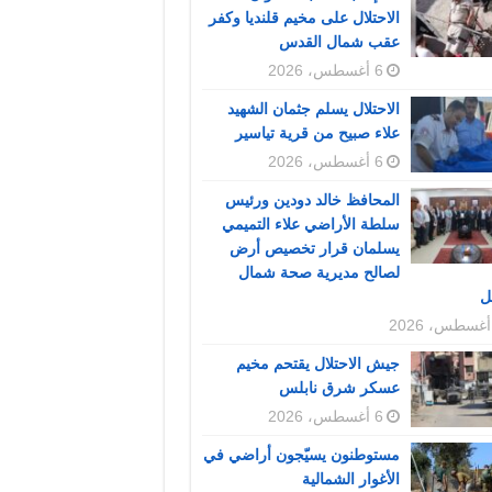
الاحتلال على مخيم قلنديا وكفر
عقب شمال القدس
6 أغسطس، 2026
الاحتلال يسلم جثمان الشهيد
علاء صبيح من قرية تياسير
6 أغسطس، 2026
المحافظ خالد دودين ورئيس
سلطة الأراضي علاء التميمي
يسلمان قرار تخصيص أرض
لصالح مديرية صحة شمال
ل
جيش الاحتلال يقتحم مخيم
عسكر شرق نابلس
6 أغسطس، 2026
مستوطنون يسيّجون أراضي في
الأغوار الشمالية