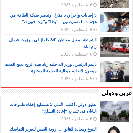
6 أغسطس، 2026
9 إصابات وإحراق 5 منازل وتدمير شبكة الطاقة في
هجمات للمستوطنين بـ “يطا” و”بيت فوريك”
6 أغسطس، 2026
الشرطة: مقتل مواطن (34 عاما) في بيرزيت شمال
رام الله
6 أغسطس، 2026
باسم الرئيس: وزير الداخلية زياد هب الريح يمنح العميد
جيسون لانجليه ميدالية الخدمة الممتازة
5 أغسطس، 2026
عربي و دولي
تعليق دولي: أغلفة الأنمي لا تستطيع إخفاء طموحات
اليابان في تسريع “إعادة التسلح”
6 أغسطس، 2026
التنوع وسيادة القانون… رؤية الصين لتعزيز التماسك