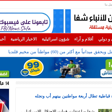
صل بنا
و دولي
أقلام و آراء
شؤون اسرائيلية
الاخبار الرياضية
أخب
دانياً مع أكثر من (60) مواطناً من مخيم قلنديا
14 عام منحازون للحقيقة …
 قباطية تطال أربعة مواطنين بينهم أب ونجله
شفا – اعتقلت قوات الاحتلال الإسرائيلي،