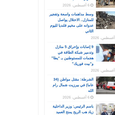
6 أغسطس، 2026
وسط مداهمات واسعة وتفجير
للمنازل.. الاحتلال يواصل
عدوانه على مخيم قلنديا لليوم
الثاني
9 إصابات وإحراق 5 منازل
وتدمير شبكة الطاقة في
هجمات للمستوطنين بـ “يطا”
و”بيت فوريك”
الشرطة: مقتل مواطن (34
عاما) في بيرزيت شمال رام
الله
6 أغسطس، 2026
باسم الرئيس: وزير الداخلية
زياد هب الريح يمنح العميد