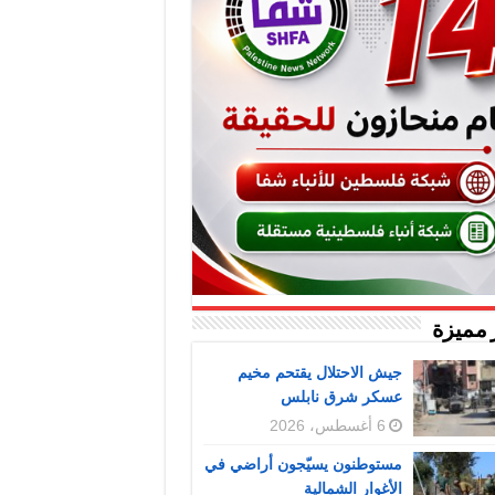
 مميزة
جيش الاحتلال يقتحم مخيم
عسكر شرق نابلس
6 أغسطس، 2026
مستوطنون يسيّجون أراضي في
الأغوار الشمالية