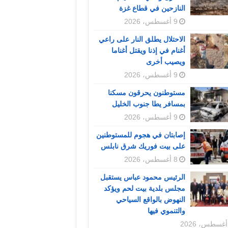
النازحين في قطاع غزة
9 أغسطس، 2026
الاحتلال يطلق النار على راعي
أغنام في إذنا ويقتل أغناما
ويصيب أخرى
9 أغسطس، 2026
مستوطنون يحرقون مسكنا
بمسافر يطا جنوب الخليل
9 أغسطس، 2026
إصابتان في هجوم للمستوطنين
على بيت فوريك شرق نابلس
8 أغسطس، 2026
الرئيس محمود عباس يستقبل
مجلس بلدية بيت لحم ويؤكد
النهوض بالواقع السياحي
والتنموي فيها