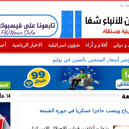
صل بنا
و دولي
أقلام و آراء
شؤون اسرائيلية
الاخبار الرياضية
أخب
عة
14 عام منحازون للحقيقة …
 رباح وينصب حاجزا عسكريا في جورة الشمعة
شفا – أغلقت قوات الاحتلال الإسرائيلي،