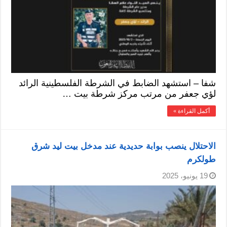
شفا – استشهد الضابط في الشرطة الفلسطينية الرائد
لؤي جعفر من مرتب مركز شرطة بيت …
أكمل القراءة »
الاحتلال ينصب بوابة حديدية عند مدخل بيت ليد شرق
طولكرم
19 يونيو، 2025