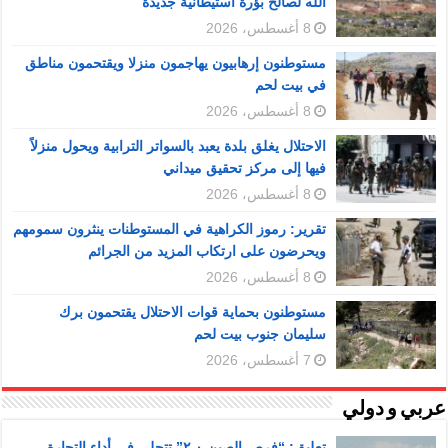
الله لصالح بؤرة استيطانية جديدة
8 أغسطس، 2026
مستوطنون إرهابيون يهاجمون منزلا ويقتحمون مناطق
في بيت لحم
8 أغسطس، 2026
الاحتلال يغلق بلدة يعبد بالسواتر الترابية ويحول منزلاً
فيها إلى مركز تحقيق ميداني
8 أغسطس، 2026
تقرير: رموز الكراهية في المستوطنات ينثرون سمومهم
ويحرضون على ارتكاب المزيد من الجرائم
8 أغسطس، 2026
مستوطنون بحماية قوات الاحتلال يقتحمون برك
سليمان جنوب بيت لحم
7 أغسطس، 2026
عربي و دولي
تعليق: “فرص الصين ٢.٠” تتجلى في أداء التجارة