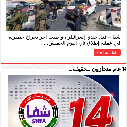
شفا – قتل جندي إسرائيلي، وأصيب آخر بجراح خطيرة،
في عملية إطلاق نار، اليوم الخميس، …
أكمل القراءة »
14 عام منحازون للحقيقة …