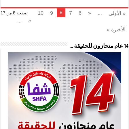
8
10
9
7
6
«
...
« الأولى
صفحة 8 من 17
...
»
الأخيرة »
14 عام منحازون للحقيقة …