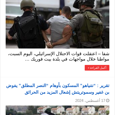
شفا – اعتقلت قوات الاحتلال الإسرائيلي، اليوم السبت،
مواطنا خلال مواجهات في بلدة بيت فوريك …
أكمل القراءة »
تقرير : “نتنياهو” المسكون بأوهام “النصر المطلق” يفوض
بن غفير وسموتريتش إشعال المزيد من الحرائق
17 أغسطس، 2024