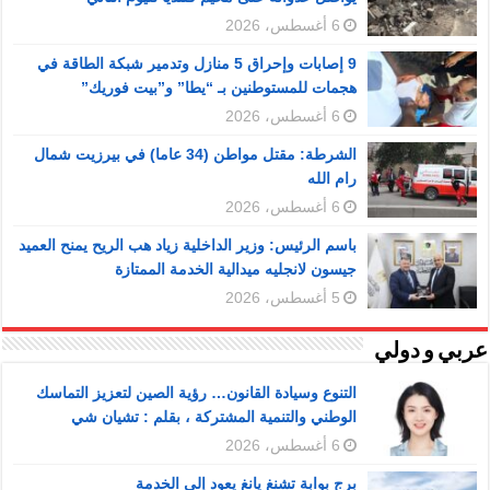
6 أغسطس، 2026
9 إصابات وإحراق 5 منازل وتدمير شبكة الطاقة في
هجمات للمستوطنين بـ “يطا” و”بيت فوريك”
6 أغسطس، 2026
الشرطة: مقتل مواطن (34 عاما) في بيرزيت شمال
رام الله
6 أغسطس، 2026
باسم الرئيس: وزير الداخلية زياد هب الريح يمنح العميد
جيسون لانجليه ميدالية الخدمة الممتازة
5 أغسطس، 2026
عربي و دولي
التنوع وسيادة القانون… رؤية الصين لتعزيز التماسك
الوطني والتنمية المشتركة ، بقلم : تشيان شي
6 أغسطس، 2026
برج بوابة تشنغ يانغ يعود إلى الخدمة