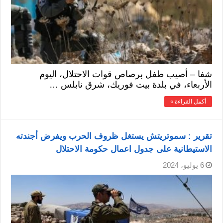
شفا – أصيب طفل برصاص قوات الاحتلال، اليوم
الأربعاء، في بلدة بيت فوريك، شرق نابلس …
أكمل القراءة »
تقرير : سموتريتش يستغل ظروف الحرب ويفرض أجندته
الاستيطانية على جدول اعمال حكومة الاحتلال
6 يوليو، 2024