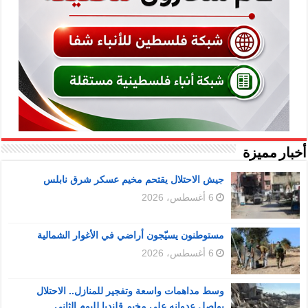
أخبار مميزة
جيش الاحتلال يقتحم مخيم عسكر شرق نابلس
6 أغسطس، 2026
مستوطنون يسيّجون أراضي في الأغوار الشمالية
6 أغسطس، 2026
وسط مداهمات واسعة وتفجير للمنازل.. الاحتلال
يواصل عدوانه على مخيم قلنديا لليوم الثاني