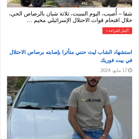
شفا – أُصيب، اليوم السبت، ثلاثة شبان بالرصاص الحي،
خلال اقتحام قوات الاحتلال الإسرائيلي مخيم …
أكمل القراءة »
استشهاد الشاب ليث حنني متأثرا بإصابته برصاص الاحتلال
في بيت فوريك
17 مايو، 2024