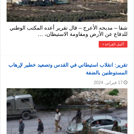
شفا – مديحه الأعرج – قال تقرير أعده المكتب الوطني
للدفاع عن الأرض ومقاومة الاستيطان، …
أكمل القراءة »
تقرير: انقلاب استيطاني في القدس وتصعيد خطير لإرهاب
المستوطنين بالضفة
17 فبراير، 2024