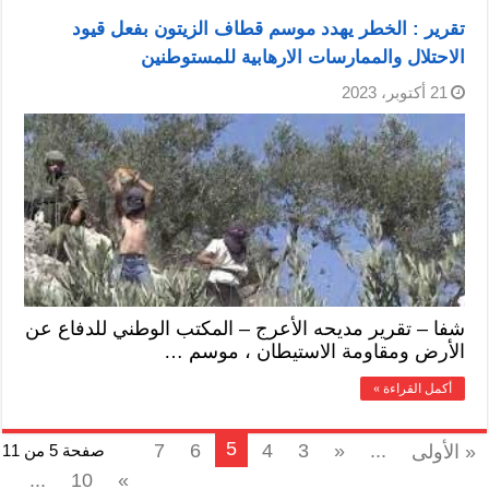
تقرير : الخطر يهدد موسم قطاف الزيتون بفعل قيود
الاحتلال والممارسات الارهابية للمستوطنين
21 أكتوبر، 2023
شفا – تقرير مديحه الأعرج – المكتب الوطني للدفاع عن
الأرض ومقاومة الاستيطان ، موسم …
أكمل القراءة »
5
7
6
4
3
«
...
« الأولى
صفحة 5 من 11
...
10
»