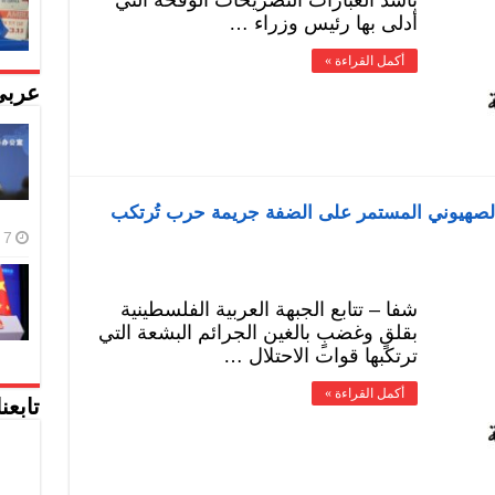
بأشد العبارات التصريحات الوقحة التي
أدلى بها رئيس وزراء …
أكمل القراءة »
عربي
ن الصهيوني المستمر على الضفة جريمة حرب تُرتكب
7 أغسطس، 2026
شفا – تتابع الجبهة العربية الفلسطينية
بقلقٍ وغضبٍ بالغين الجرائم البشعة التي
ترتكبها قوات الاحتلال …
أكمل القراءة »
تابعن