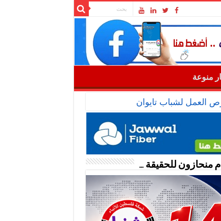
ار منوعة
رص العمل لشباب تايوان