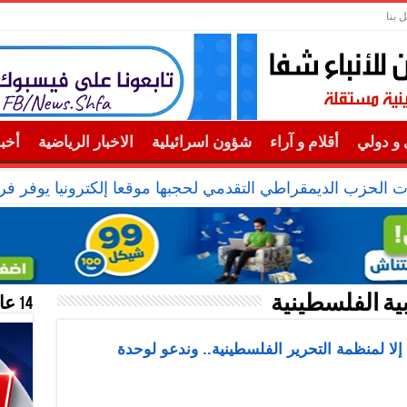
 بنا
و دولي
أقلام و آراء
شؤون اسرائيلية
الاخبار الرياضية
أخب
ت الحزب الديمقراطي التقدمي لحجبها موقعا إلكترونيا يوفر ف
بية الفلسطينية
14 عام منحازون للحقيقة …
 إلا لمنظمة التحرير الفلسطينية.. وندعو لوحدة