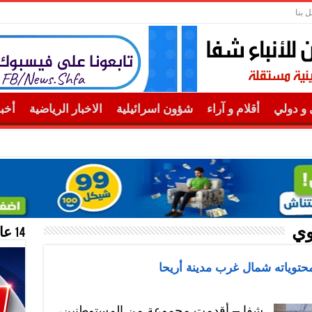
ل بنا
و دولي
أقلام و آراء
شؤون اسرائيلية
الاخبار الرياضية
أخب
وي
14 عام منحازون للحقيقة …
توياته شمال غرب مدينة أريحا
شفا – أقدمت مجموعة من المستوطنين،