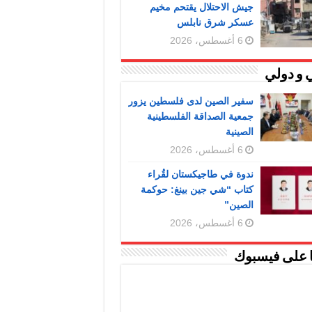
جيش الاحتلال يقتحم مخيم
عسكر شرق نابلس
6 أغسطس، 2026
 و دولي
سفير الصين لدى فلسطين يزور
جمعية الصداقة الفلسطينية
الصينية
6 أغسطس، 2026
ندوة في طاجيكستان لقُراء
كتاب “شي جين بينغ: حوكمة
الصين”
6 أغسطس، 2026
ا على فيسبوك