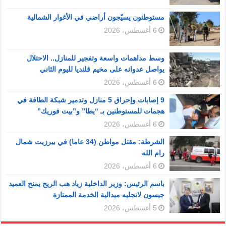
مستوطنون يسيّجون أراضي في الأغوار الشمالية
6 أغسطس، 2026
وسط مداهمات واسعة وتفجير للمنازل.. الاحتلال
يواصل عدوانه على مخيم قلنديا لليوم الثاني
6 أغسطس، 2026
9 إصابات وإحراق 5 منازل وتدمير شبكة الطاقة في
هجمات للمستوطنين بـ “يطا” و”بيت فوريك”
6 أغسطس، 2026
الشرطة: مقتل مواطن (34 عاما) في بيرزيت شمال
رام الله
6 أغسطس، 2026
باسم الرئيس: وزير الداخلية زياد هب الريح يمنح العميد
جيسون لانجليه ميدالية الخدمة الممتازة
5 أغسطس، 2026