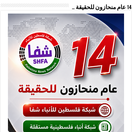
14 عام منحازون للحقيقة …