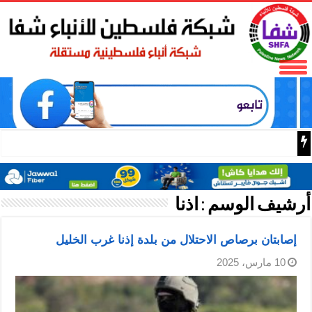
روحي فتوح: العدوان على مخيم ق
أرشيف الوسم :
اذنا
إصابتان برصاص الاحتلال من بلدة إذنا غرب الخليل
10 مارس، 2025