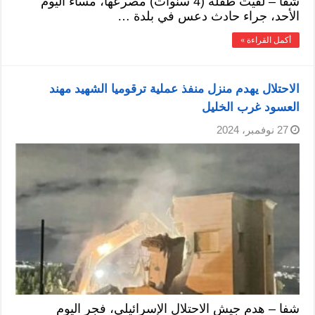
شفا – لقيت طفلة (4 سنوات) مصرعها، مساء اليوم
الأحد، جراء حادث دعس في بلدة …
أكمل القراءة »
الاحتلال يهدم منزل منفذ عملية ترقوميا الشهيد مهند
العسود غرب الخليل
27 نوفمبر، 2024
شفا – هدم جيش الاحتلال الإسرائيلي، فجر اليوم