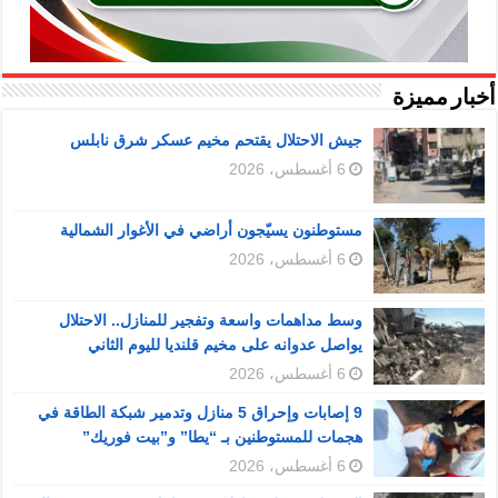
أخبار مميزة
جيش الاحتلال يقتحم مخيم عسكر شرق نابلس
6 أغسطس، 2026
مستوطنون يسيّجون أراضي في الأغوار الشمالية
6 أغسطس، 2026
وسط مداهمات واسعة وتفجير للمنازل.. الاحتلال
يواصل عدوانه على مخيم قلنديا لليوم الثاني
6 أغسطس، 2026
9 إصابات وإحراق 5 منازل وتدمير شبكة الطاقة في
هجمات للمستوطنين بـ “يطا” و”بيت فوريك”
6 أغسطس، 2026