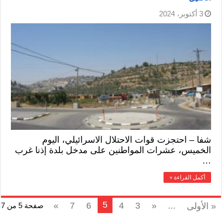
3 أكتوبر، 2024
شفا – احتجزت قوات الاحتلال الاسرائيلي، اليوم
الخميس، عشرات المواطنين على مدخل بلدة إذنا غرب
…
أكمل القراءة »
5
»
7
6
4
3
«
...
« الأولى
صفحة 5 من 7