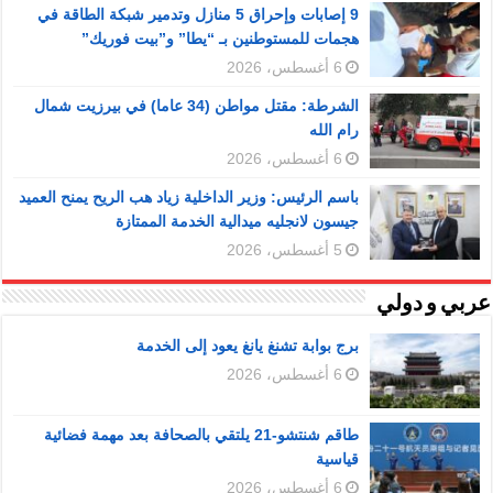
9 إصابات وإحراق 5 منازل وتدمير شبكة الطاقة في
هجمات للمستوطنين بـ “يطا” و”بيت فوريك”
6 أغسطس، 2026
الشرطة: مقتل مواطن (34 عاما) في بيرزيت شمال
رام الله
6 أغسطس، 2026
باسم الرئيس: وزير الداخلية زياد هب الريح يمنح العميد
جيسون لانجليه ميدالية الخدمة الممتازة
5 أغسطس، 2026
عربي و دولي
برج بوابة تشنغ يانغ يعود إلى الخدمة
6 أغسطس، 2026
طاقم شنتشو-21 يلتقي بالصحافة بعد مهمة فضائية
قياسية
6 أغسطس، 2026