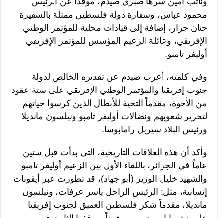
ونائب أمين سرها صبري صيدم، موفداً عن الرئيس
محمود عباس، وسفارة دولة فلسطين ممثلة بالسفيرة
حنان جرار، إضافة إلى قيادات محلية للمؤتمر الوطني
الإفريقي، وعائلة الزعيم المؤسس للمؤتمر الإفريقي
أوليفر تامبو.
وفي كلمته، أعرب صيدم عن تقديره الخالص لدولة
جنوب إفريقيا والمؤتمر الوطني الإفريقي على ستة عقود
من الأخوة، مقدماً التحية للأبطال الذين كرسوا حياتهم
لتحرير شعوبهم ونضالات أوليفر تامبو ونيلسون مانديلا
ورئيس البلاد سيريل رامابوسا.
وأكد أن هذه العلاقات التاريخية، التي بدأت قبل ستين
عاماً في الجزائر، باللقاء الأول بين الزعيم أوليفر تامبو
والشهيد خليل الوزير (أبو جهاد)، قد تطورت عبر أيقونات
إنسانية، مثل: الرئيس الراحل ياسر عرفات، ونيلسون
مانديلا، مقدماً شكر فلسطين العميق لجنوب إفريقيا
على دعمها المستمر، ومشيداً بموقفها الثابت في