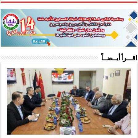
اقـــرأ أيــضــاً