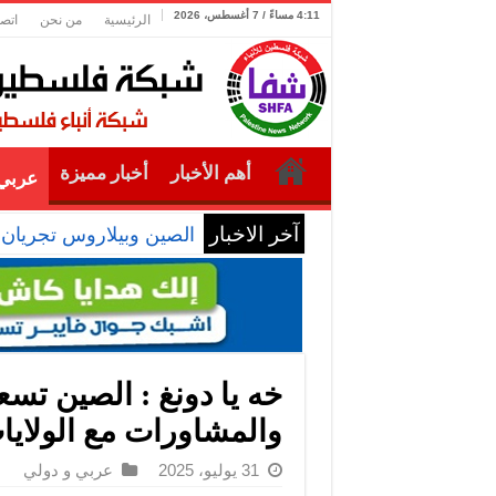
4:11 مساءً / 7 أغسطس، 2026
الرئيسية
من نحن
اتصل
أهم الأخبار
أخبار مميزة
عربي 
آخر الاخبار
الصين وبيلاروس تجريان تدريبات “سويفت إ
خه يا دونغ : الصين تسع
والمشاورات مع الولايا
31 يوليو، 2025
عربي و دولي