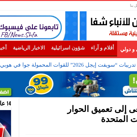
 بنا
أقلام و آراء
شؤون اسرائيلية
الاخبار الرياضية
أخب
و دولي
يجل 2026” للقوات المحمولة جوا في هوبي
14 عام منحازون للحقيقة …
ى إلى تعميق الحوار
ت المتحدة