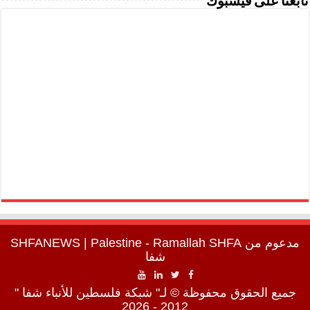
تابعنا على فيسبوك
مدعوم من
SHFA
| Palestine - Ramallah
SHFANEWS
شفا
جميع الحقوق محفوظة © لـ" شبكة فلسطين للأنباء شفا "
2012 - 2026