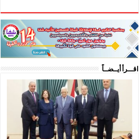
اقـــرأ أيــضــاً