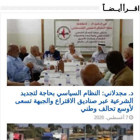
اقـــرأ أيــضــاً
د. مجدلاني: النظام السياسي بحاجة لتجديد
الشرعية عبر صناديق الاقتراع والجبهة تسعى
لأوسع تحالف وطني
7 أغسطس، 2026