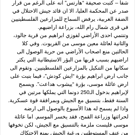
شفا – كتبت صحيفة “هآرتس” انه على الرغم من قرار
صدر عن المحكمة العليا، الا ان قائد جيش الاحتلال في
الضفة الغربية، يرفض السماح للمزارعين الفلسطينيين
في قرى شمال رام الله، بزراعة اراضيهم.
وتنتمي احدى الأراضي لفوزي ابراهيم من قرية جالود،
والثانية لعائلة معين موسى من القريوت. وفي كلا
الحالتين منع اصحاب الأراضي من حرية الوصول الى
اراضيهم بسبب قربها من البؤر الاستيطانية التي يكثر
سكانها من التنكيل بالمزارعين الفلسطينيين. وتقوم الى
جانب ارض ابراهيم بؤرة “ايش كودش”، فيما بنيت على
ارض عائلة موسى، بؤرة “ييشوب هداعت”. ويسمح
لإبراهيم بدخول الـ250 دونما التي يملكها مرتين في
السنة فقط، بتنسيق مع الجيش وبمرافقة قوة عسكرية.
واذا لم يسمح له هذا الأسبوع بالوصول الى ارضه
لحراثتها وزراعة القمح، فقد يخسر الموسم. اما عائلة
موسى فليست ملزمة بالتنسيق مع الجيش، لكن تخوفها
من عنف المستوطنين ورغبة الجيش بمنع الاحتكاك