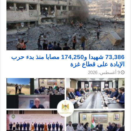
73,386 شهيدا و174,250 مصابا منذ بدء حرب
الإبادة على قطاع غزة
9 أغسطس، 2026