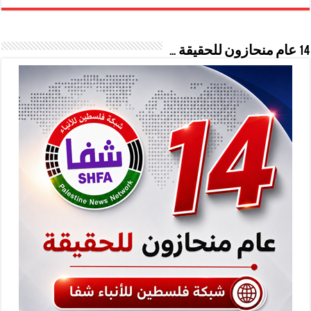
14 عام منحازون للحقيقة …