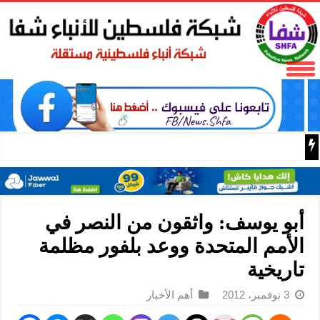
73,386 شهيدا و174,250 مصابا منذ بدء حرب الإبادة على قطاع غزة
أبو يوسف: واثقون من النصر في
الأمم المتحدة ووعد بلفور مظلمة
تاريخية
3 نوفمبر، 2012
أهم الأخبار