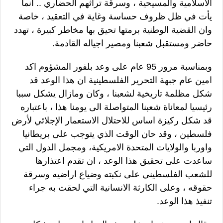
الاسلامية والمسيحية ، وسرقة تراثهم الحضاري .. انما
يأت في ظل ظروف حساسة وغاية في التعقيد ، خاصة
وان القضية الوطنية برمتها تحيق بها مخاطر كبيرة ، تهدد
حاضر ومستقبل شعبنا ومصير اجياله القادمة.
وبمناسبة مرور 95 عام على وعد بلفور المشؤوم اكد
امين عام جبهة التحرير الفلسطينية ان هذا الوعد قد
شكل مظلمة تاريخية لشعبنا ، وكان ومازال يشكل سببا
رئيسيا لمعاناة شعبنا المتواصلة الى يومنا هذا ، باعتباره
قد شكل ركيزة اساس للاحتلال الاستعمار الإجلائي لأرض
فلسطين ، وقد حان الوقت الذي يتوجب على بريطانيا
واوربا والولايات المتحدة الامريكية، ومجمل الدول التي
ساعدت على تحقيق هذا الوعد ، ان تقدم اعتذارها
للشعب الفلسطيني على نكبته وضياع اراضيه وسرقة
حقوقه ، وعلى الكارثة الانسانية التي لحقت به جراء
تنفيذ هذا الوعد.