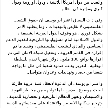
والعديد من دول امريكا اللاتينية ، ودول اوروبية ودول
كبرى ومؤثرة في العالم.
وفي ذات السياق اعتبر ابو يوسف ان حقوق الشعب
الفلسطيني لا تقايض بالتهديدات ، وما يتطلبه الامر
بشكل فوري ، هو وقوف الدول العربية الشقيقة ،
والدول الاسلامية امام مسؤولياتها التاريخية لتقديم الدعم
السياسي والمادي للشعب الفلسطيني ، وتنفيذ ما تم
إقراره في القمم العربية ، وتفعيل شبكة الامان التي تم
اقرارها بواقع 100 مليون دولار شهريا تقدم للسلطة
الوطنية ، لتعزيز ودعم صمود شعبنا في ظل ما يواجه
شعبنا من حصار وتهديدات وعدوان متواصل.
واعتبر ابو يوسف ان الدعوة لانعقاد قمة عربية طارئة
لبحث موضوع القدس ، لما تواجهه من مخاطر التهويد
والاستيطان وتغيير المعالم التاريخية والحضارية للمدينة ،
وتهجير سكانها الاصليين والاعتداء على مقدساتهم الدينية